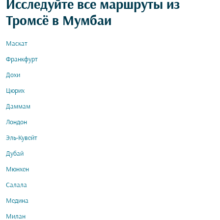
Исследуйте все маршруты из
Тромсё в Мумбаи
Маскат
Франкфурт
Дохи
Цюрих
Даммам
Лондон
Эль-Кувейт
Дубай
Мюнхен
Салала
Медина
Милан