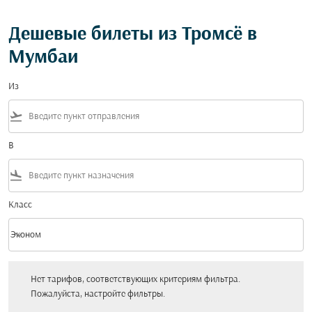
Дешевые билеты из Тромсё в
Мумбаи
Из
flight_takeoff
В
flight_land
Класс
keyboard_arrow_down
Эконом
Класс option Эконом Selected
Нет тарифов, соответствующих критериям фильтра. Пожалуйста, настройт
Нет тарифов, соответствующих критериям фильтра.
Пожалуйста, настройте фильтры.