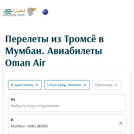

Перелеты из Тромсё в
Мумбаи. Авиабилеты
Oman Air
expand_more
expand_more
expand_more
В один конец
1 пассажир, Эконом
Промокод
Из
Выбрать точку отправления
В
close
Mumbai - India (BOM)