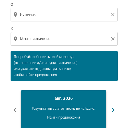
От
location_on
close
К
location_on
close
Попробуйте обновить свой маршрут
(отправление и/или пункт назначения)
или укажите отдельные даты ниже,
чтобы найти предложения.
авг. 2026
chevron_left
chevron_right
Результатов за этот месяц не найдено.
Рез
Найти предложения