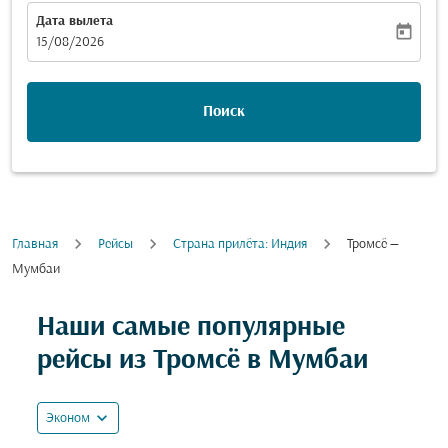
Дата вылета
today
fc-booking-departure-date-aria-label
15/08/2026
Поиск
Главная
Рейсы
Cтрана прилёта: Индия
Тромсё —
Мумбаи
Попробуйте обновить свой маршрут (отправление и
Наши самые популярные
рейсы из Тромсё в Мумбаи
expand_more
Эконом