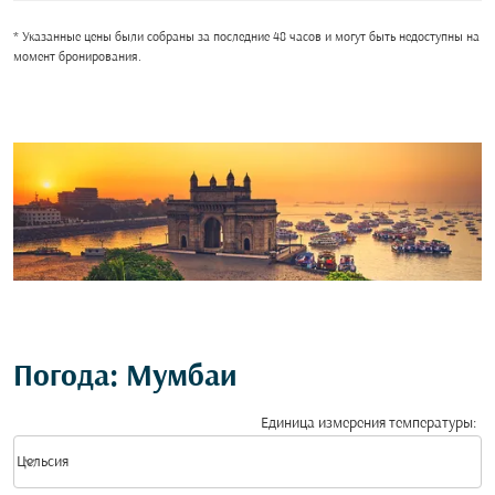
* Указанные цены были собраны за последние 48 часов и могут быть недоступны на
момент бронирования.
Погода: Мумбаи
Единица измерения температуры
:
Weather unit option Цельсия Selected
keyboard_arrow_down
Цельсия