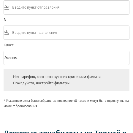
flight_takeoff
В
flight_land
Класс
keyboard_arrow_down
Эконом
Класс option Эконом Selected
Нет тарифов, соответствующих критериям фильтра. Пожалуйста, настройт
Нет тарифов, соответствующих критериям фильтра.
Пожалуйста, настройте фильтры.
* Указанные цены были собраны за последние 48 часов и могут быть недоступны на
момент бронирования.