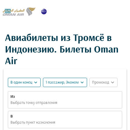

Авиабилеты из Тромсё в
Индонезию. Билеты Oman
Air
expand_more
expand_more
expand_more
В один конец
1 пассажир, Эконом
Промокод
Из
Выбрать точку отправления
В
Выбрать пункт назначения