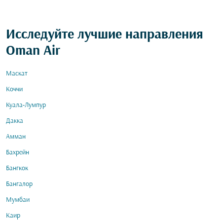
Исследуйте лучшие направления
Oman Air
Маскат
Коччи
Куала-Лумпур
Дакка
Амман
Бахрейн
Бангкок
Бангалор
Мумбаи
Каир