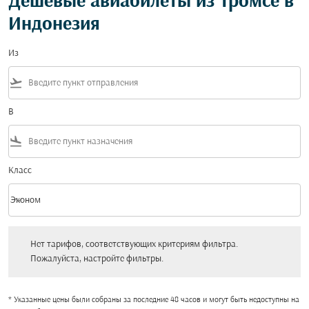
Дешевые авиабилеты из Тромсё в
Индонезия
Из
flight_takeoff
В
flight_land
Класс
keyboard_arrow_down
Эконом
Класс option Эконом Selected
Нет тарифов, соответствующих критериям фильтра. Пожалуйста, настройт
Нет тарифов, соответствующих критериям фильтра.
Пожалуйста, настройте фильтры.
* Указанные цены были собраны за последние 48 часов и могут быть недоступны на