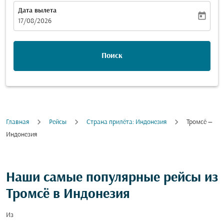
Дата вылета
today
fc-booking-departure-date-aria-label
17/08/2026
Поиск
Главная
Рейсы
Cтрана прилёта: Индонезия
Тромсё —
Индонезия
Наши самые популярные рейсы из
Тромсё в Индонезия
Из