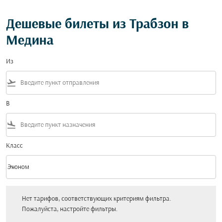
Дешевые билеты из Трабзон в
Медина
Из
flight_takeoff
В
flight_land
Класс
keyboard_arrow_down
Эконом
Класс option Эконом Selected
Нет тарифов, соответствующих критериям фильтра. Пожалуйста, настройт
Нет тарифов, соответствующих критериям фильтра.
Пожалуйста, настройте фильтры.