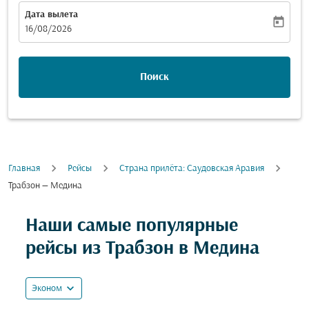
Дата вылета
today
fc-booking-departure-date-aria-label
16/08/2026
Поиск
Главная
Рейсы
Cтрана прилёта: Саудовская Аравия
Трабзон — Медина
Попробуйте обновить свой маршрут (отправление и
Наши самые популярные
рейсы из Трабзон в Медина
expand_more
Эконом