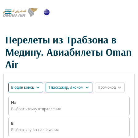

Перелеты из Трабзона в
Медину. Авиабилеты Oman
Air
expand_more
expand_more
expand_more
В один конец
1 пассажир, Эконом
Промокод
Из
Выбрать точку отправления
В
Выбрать пункт назначения