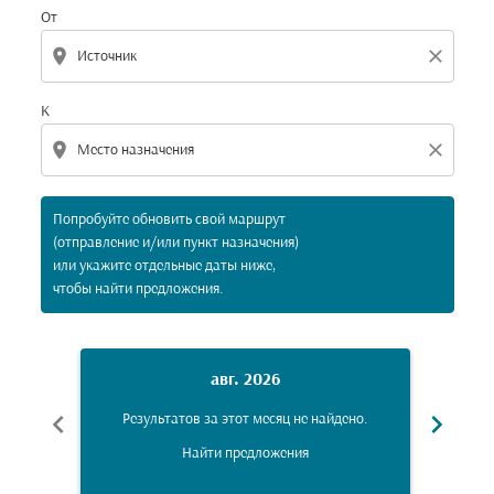
От
location_on
close
К
location_on
close
Попробуйте обновить свой маршрут
(отправление и/или пункт назначения)
или укажите отдельные даты ниже,
чтобы найти предложения.
авг. 2026
chevron_left
chevron_right
Результатов за этот месяц не найдено.
Рез
Найти предложения