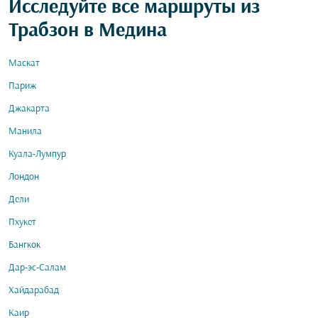
Исследуйте все маршруты из
Трабзон в Медина
Маскат
Париж
Джакарта
Манила
Куала-Лумпур
Лондон
Дели
Пхукет
Бангкок
Дар-эс-Салам
Хайдарабад
Каир