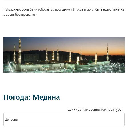
* Указанные цены были собраны за последние 48 часов и могут быть недоступны на
момент бронирования.
Погода: Медина
Единица измерения температуры
:
Weather unit option Цельсия Selected
keyboard_arrow_down
Цельсия