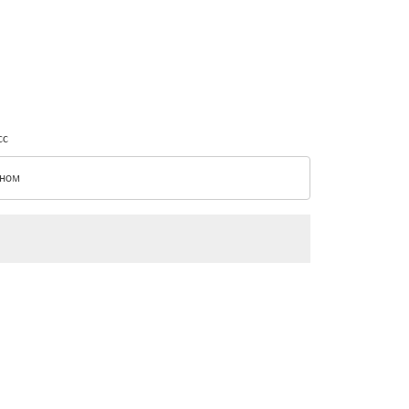
сс
ном
с option Эконом Selected