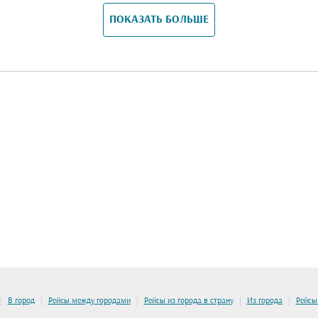
ПОКАЗАТЬ БОЛЬШЕ
|
|
|
|
|
В город
Рейсы между городами
Рейсы из города в страну
Из города
Рейсы