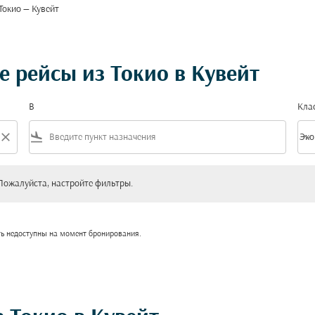
Токио — Кувейт
 рейсы из Токио в Кувейт
В
Кла
close
flight_land
keyboard_arrow_down
Эко
Клас
уйста, настройте фильтры.
Пожалуйста, настройте фильтры.
ть недоступны на момент бронирования.