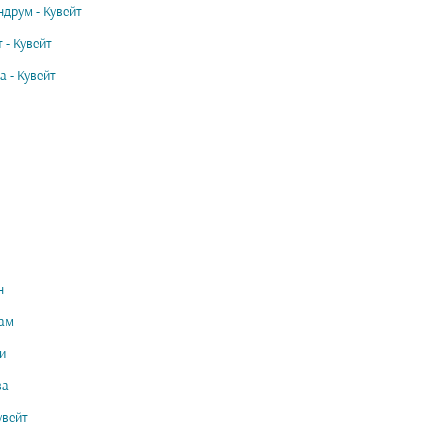
ндрум - Кувейт
 - Кувейт
а - Кувейт
н
ам
и
ва
увейт