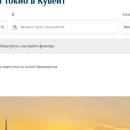
 Токио в Кувейт
В
Кла
close
flight_land
keyboard_arrow_down
Эко
Клас
уйста, настройте фильтры.
Пожалуйста, настройте фильтры.
ть недоступны на момент бронирования.