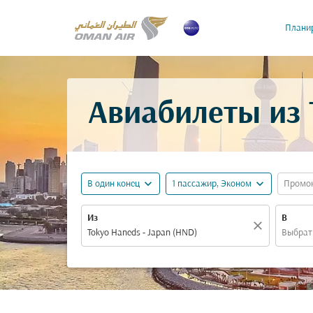
Планир
Авиабилеты из 
expand_more
expand_more
В один конец
1 пассажир, Эконом
Промо
Из
В
close