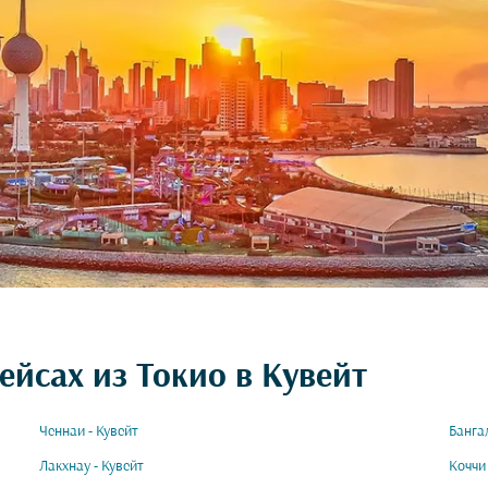
ейсах из Токио в Кувейт
Ченнаи - Кувейт
Банга
Лакхнау - Кувейт
Коччи 