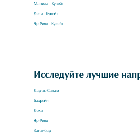
Манила - Кувейт
Дели - Кувейт
Эр-Рияд - Кувейт
Исследуйте лучшие нап
Дар-эс-Салам
Бахрейн
Дохи
Эр-Рияд
Занзибар