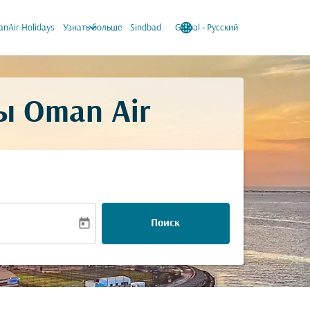
keyboard_arrow_down
language
keyboard_arrow_down
nAir Holidays
Узнать больше
Sindbad
Global
-
Русский
ы Oman Air
today
Поиск