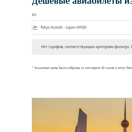
Дешевые авиабилеты из
Из
flight_takeoff
Нет тарифов, соответствующих критериям фильтра. Пожал
Нет тарифов, соответствующих критериям фильтра. 
* Указанные цены были собраны за последние 48 часов и могут бы