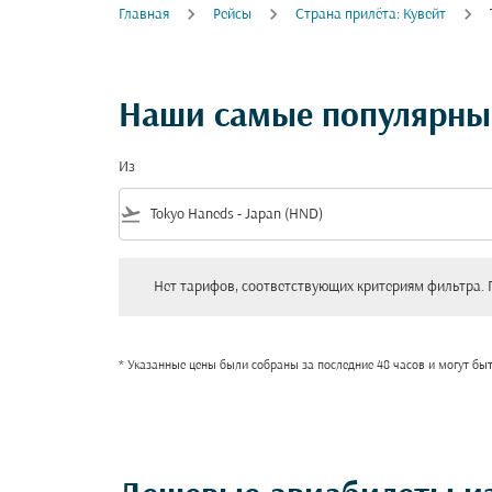
Главная
Рейсы
Cтрана прилёта: Кувейт
Наши самые популярные
Из
flight_takeoff
Нет тарифов, соответствующих критериям фильтра. Пожал
Нет тарифов, соответствующих критериям фильтра. 
* Указанные цены были собраны за последние 48 часов и могут бы