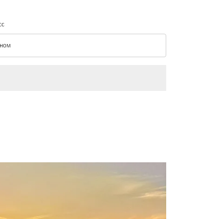
сс
ном
с option Эконом Selected