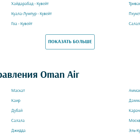
Хайдарабад - Кувейт
Трива
Куала-Лумпур - Кувейт
Пхукет
Гоа - Кувейт
Салал
ПОКАЗАТЬ БОЛЬШЕ
равления Oman Air
Маскат
Амма
Каир
Дамм
Дубай
Карач
Салала
Моск
Джидда
Эль-К