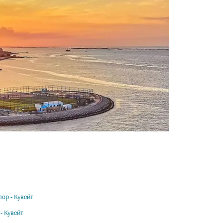
лор - Кувейт
- Кувейт