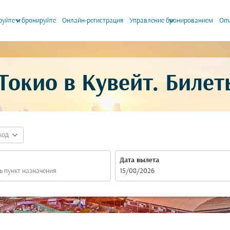
keyboard_arrow_down
keyboard_arrow_down
уйте и бронируйте
Онлайн-регистрация
Управление бронированием
Oma
Токио в Кувейт. Билет
expand_more
код
Дата вылета
fc-booking-departure-date-aria-label
15/08/2026