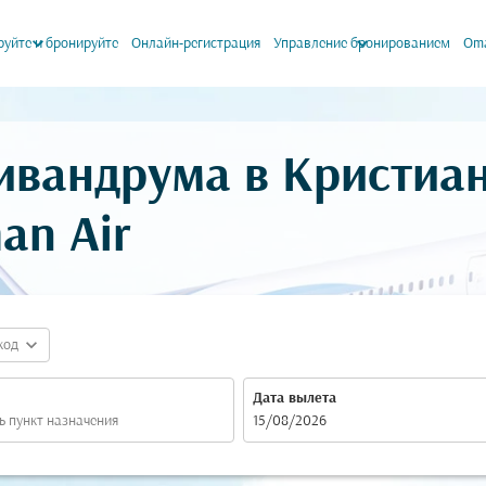
keyboard_arrow_down
keyboard_arrow_down
уйте и бронируйте
Онлайн-регистрация
Управление бронированием
Oma
ивандрума в Кристиа
an Air
expand_more
код
Дата вылета
fc-booking-departure-date-aria-label
15/08/2026