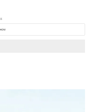
сс
ном
с option Эконом Selected