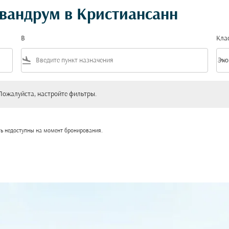
вандрум в Кристиансанн
В
Кла
flight_land
keyboard_arrow_down
Эко
Клас
уйста, настройте фильтры.
Пожалуйста, настройте фильтры.
ть недоступны на момент бронирования.