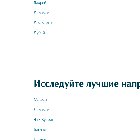
Бахрейн
Даммам
Джакарта
Дубай
Исследуйте лучшие нап
Маскат
Даммам
Эль-Кувейт
Багдад
Париж