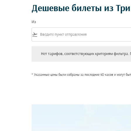
Дешевые билеты из Три
Из
flight_takeoff
Нет тарифов, соответствующих критериям фильтра. Пожал
Нет тарифов, соответствующих критериям фильтра. 
* Указанные цены были собраны за последние 48 часов и могут бы