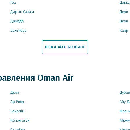
Гоа
Дакка
Дар-эс-Салам
Дели
Джидда
Дохи
Занзибар
Каир
ПОКАЗАТЬ БОЛЬШЕ
равления Oman Air
Дохи
Дубай
Эр-Рияд
Абу-Д
Бахрейн
Фран
Копенгаген
Мюнх
Стамбул
Мила