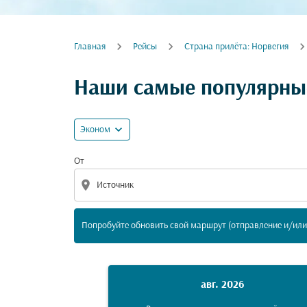
Главная
Рейсы
Cтрана прилёта: Норвегия
Попробуйте обновить свой маршрут (отпра
Наши самые популярные
expand_more
Эконом
От
location_on
Попробуйте обновить свой маршрут (отправление и/или 
авг. 2026