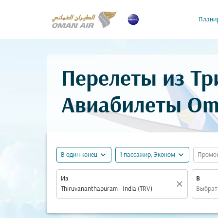
Планир
Перелеты из Тр
Авиабилеты Om
expand_more
expand_more
В один конец
1 пассажир, Эконом
Промо
Из
В
close