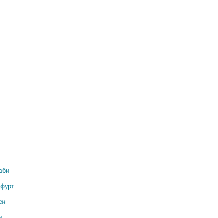
аби
кфурт
ен
н