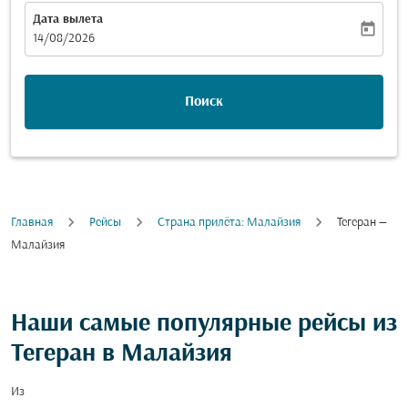
Дата вылета
today
fc-booking-departure-date-aria-label
14/08/2026
Поиск
Главная
Рейсы
Cтрана прилёта: Малайзия
Тегеран —
Малайзия
Наши самые популярные рейсы из
Тегеран в Малайзия
Из