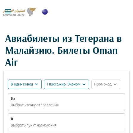

Авиабилеты из Тегерана в
Малайзию. Билеты Oman
Air
expand_more
expand_more
expand_more
В один конец
1 пассажир, Эконом
Промокод
Из
Выбрать точку отправления
В
Выбрать пункт назначения