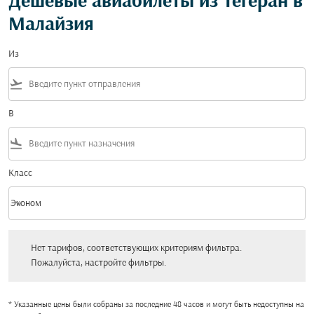
Дешевые авиабилеты из Тегеран в
Малайзия
Из
flight_takeoff
В
flight_land
Класс
keyboard_arrow_down
Эконом
Класс option Эконом Selected
Нет тарифов, соответствующих критериям фильтра. Пожалуйста, настройт
Нет тарифов, соответствующих критериям фильтра.
Пожалуйста, настройте фильтры.
* Указанные цены были собраны за последние 48 часов и могут быть недоступны на