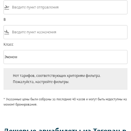
flight_takeoff
В
flight_land
Класс
keyboard_arrow_down
Эконом
Класс option Эконом Selected
Нет тарифов, соответствующих критериям фильтра. Пожалуйста, настройт
Нет тарифов, соответствующих критериям фильтра.
Пожалуйста, настройте фильтры.
* Указанные цены были собраны за последние 48 часов и могут быть недоступны на
момент бронирования.