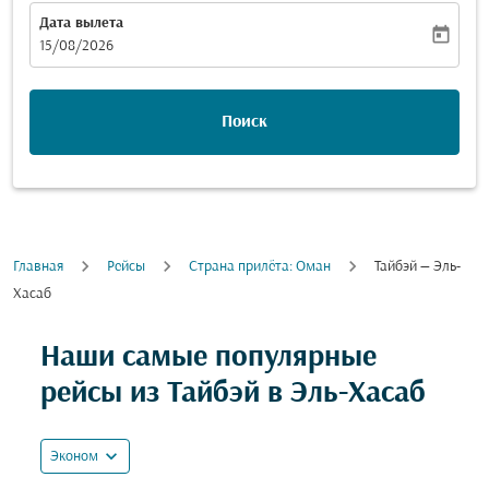
Дата вылета
today
fc-booking-departure-date-aria-label
15/08/2026
Поиск
Главная
Рейсы
Cтрана прилёта: Оман
Тайбэй — Эль-
Хасаб
Попробуйте обновить свой маршрут (отправление и
Наши самые популярные
рейсы из Тайбэй в Эль-Хасаб
expand_more
Эконом