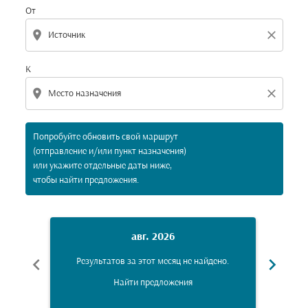
От
location_on
close
К
location_on
close
Попробуйте обновить свой маршрут
(отправление и/или пункт назначения)
или укажите отдельные даты ниже,
чтобы найти предложения.
авг. 2026
chevron_left
chevron_right
Результатов за этот месяц не найдено.
Рез
Найти предложения