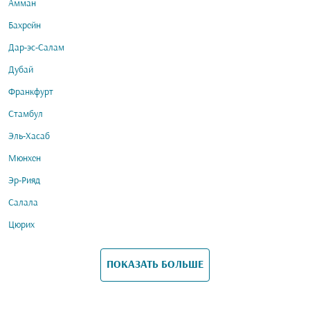
Амман
Бахрейн
Дар-эс-Салам
Дубай
Франкфурт
Стамбул
Эль-Хасаб
Мюнхен
Эр-Рияд
Салала
Цюрих
ПОКАЗАТЬ БОЛЬШЕ