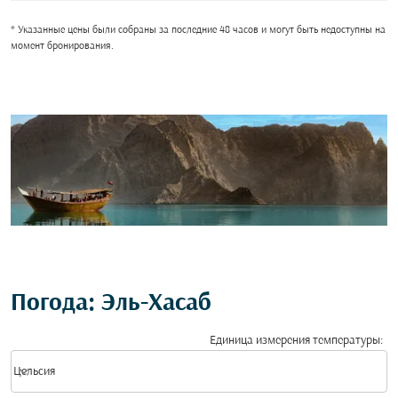
* Указанные цены были собраны за последние 48 часов и могут быть недоступны на
момент бронирования.
Погода: Эль-Хасаб
Единица измерения температуры
:
Weather unit option Цельсия Selected
keyboard_arrow_down
Цельсия