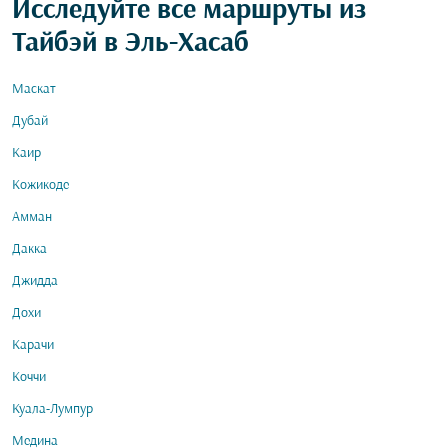
Исследуйте все маршруты из
Тайбэй в Эль-Хасаб
Маскат
Дубай
Каир
Кожикоде
Амман
Дакка
Джидда
Дохи
Карачи
Коччи
Куала-Лумпур
Медина