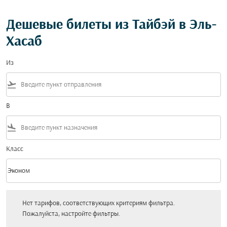
Дешевые билеты из Тайбэй в Эль-
Хасаб
Из
flight_takeoff
В
flight_land
Класс
keyboard_arrow_down
Эконом
Класс option Эконом Selected
Нет тарифов, соответствующих критериям фильтра. Пожалуйста, настройт
Нет тарифов, соответствующих критериям фильтра.
Пожалуйста, настройте фильтры.