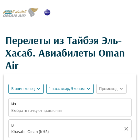

Перелеты из Тайбэя Эль-
Хасаб. Авиабилеты Oman
Air
expand_more
expand_more
expand_more
В один конец
1 пассажир, Эконом
Промокод
Из
Выбрать точку отправления
В
close
Khasab - Oman (KHS)