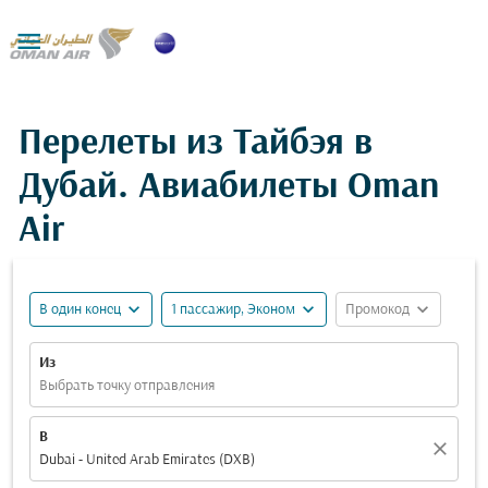

Перелеты из Тайбэя в
Дубай. Авиабилеты Oman
Air
expand_more
expand_more
expand_more
В один конец
1 пассажир, Эконом
Промокод
Из
Выбрать точку отправления
В
close
Dubai - United Arab Emirates (DXB)