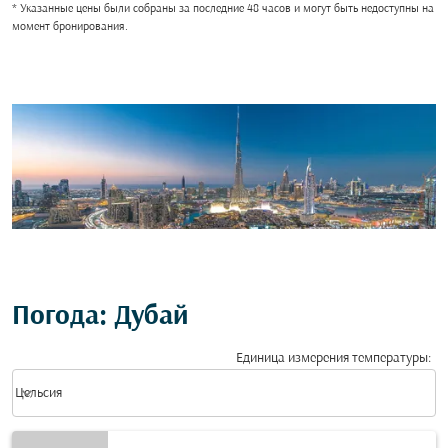
* Указанные цены были собраны за последние 48 часов и могут быть недоступны на
момент бронирования.
Погода: Дубай
Единица измерения температуры
:
Weather unit option Цельсия Selected
keyboard_arrow_down
Цельсия