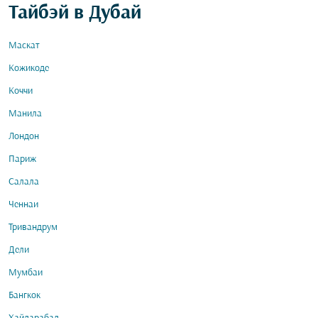
Тайбэй в Дубай
Маскат
Кожикоде
Коччи
Манила
Лондон
Париж
Салала
Ченнаи
Тривандрум
Дели
Мумбаи
Бангкок