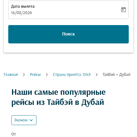
Дата вылета
today
fc-booking-departure-date-aria-label
14/08/2026
Поиск
Главная
Рейсы
Cтрана прилёта: ОАЭ
Тайбэй — Дубай
Попробуйте обновить свой маршрут (отправление и
Наши самые популярные
рейсы из Тайбэй в Дубай
expand_more
Эконом
От