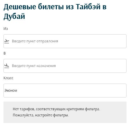
Дешевые билеты из Тайбэй в
Дубай
Из
flight_takeoff
В
flight_land
Класс
keyboard_arrow_down
Эконом
Класс option Эконом Selected
Нет тарифов, соответствующих критериям фильтра. Пожалуйста, настройт
Нет тарифов, соответствующих критериям фильтра.
Пожалуйста, настройте фильтры.