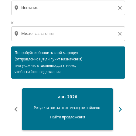
location_on
close
К
location_on
close
Попробуйте обновить свой маршрут
(отправление и/или пункт назначения)
или укажите отдельные даты ниже,
чтобы найти предложения.
авг. 2026
chevron_left
chevron_right
Результатов за этот месяц не найдено.
Рез
Найти предложения