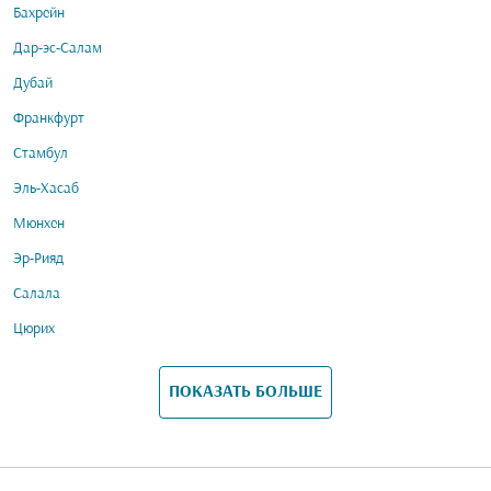
Бахрейн
Дар-эс-Салам
Дубай
Франкфурт
Стамбул
Эль-Хасаб
Мюнхен
Эр-Рияд
Салала
Цюрих
ПОКАЗАТЬ БОЛЬШЕ