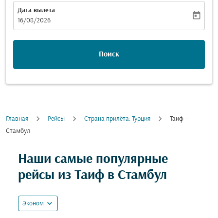
Дата вылета
today
fc-booking-departure-date-aria-label
16/08/2026
Поиск
Главная
Рейсы
Cтрана прилёта: Турция
Таиф —
Стамбул
Попробуйте обновить свой маршрут (отправление и
Наши самые популярные
рейсы из Таиф в Стамбул
expand_more
Эконом