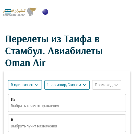

Перелеты из Таифа в
Стамбул. Авиабилеты
Oman Air
expand_more
expand_more
expand_more
В один конец
1 пассажир, Эконом
Промокод
Из
Выбрать точку отправления
В
Выбрать пункт назначения