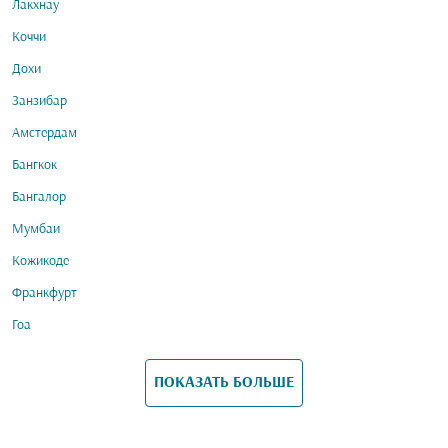
Лакхнау
Коччи
Дохи
Занзибар
Амстердам
Бангкок
Бангалор
Мумбаи
Кожикоде
Франкфурт
Гоа
ПОКАЗАТЬ БОЛЬШЕ