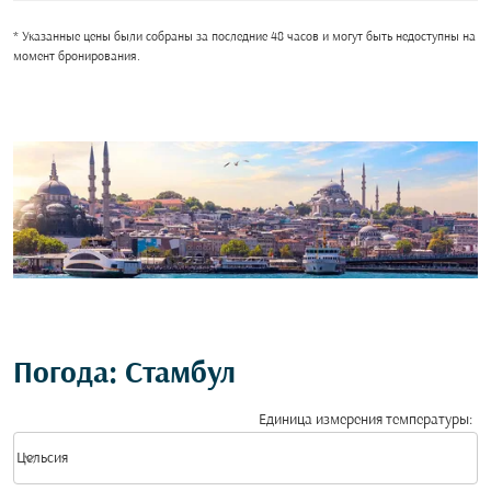
* Указанные цены были собраны за последние 48 часов и могут быть недоступны на
момент бронирования.
Погода: Стамбул
Единица измерения температуры
:
Weather unit option Цельсия Selected
keyboard_arrow_down
Цельсия