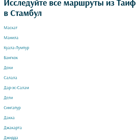
Исследуйте все маршруты из Таиф
в Стамбул
Маскат
Манила
Куала-Лумпур
Бангкок
Дохи
Салала
Дар-эс-Салам
Дели
Сингапур
Дакка
Джакарта
Джидда