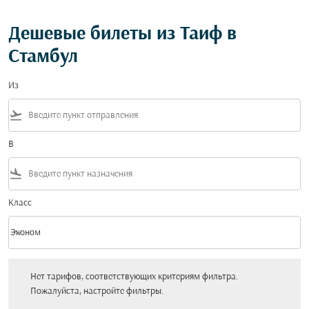
Дешевые билеты из Таиф в
Стамбул
Из
flight_takeoff
В
flight_land
Класс
keyboard_arrow_down
Эконом
Класс option Эконом Selected
Нет тарифов, соответствующих критериям фильтра. Пожалуйста, настройт
Нет тарифов, соответствующих критериям фильтра.
Пожалуйста, настройте фильтры.