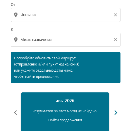
От
location_on
close
К
location_on
close
Попробуйте обновить свой маршрут
(отправление и/или пункт назначения)
или укажите отдельные даты ниже,
чтобы найти предложения.
авг. 2026
chevron_left
chevron_right
Результатов за этот месяц не найдено.
Рез
Найти предложения