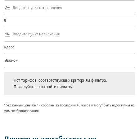
flight_takeoff
В
flight_land
Класс
keyboard_arrow_down
Эконом
Класс option Эконом Selected
Нет тарифов, соответствующих критериям фильтра. Пожалуйста, настройт
Нет тарифов, соответствующих критериям фильтра.
Пожалуйста, настройте фильтры.
* Указанные цены были собраны за последние 48 часов и могут быть недоступны на
момент бронирования.