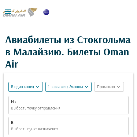

Авиабилеты из Стокгольма
в Малайзию. Билеты Oman
Air
expand_more
expand_more
expand_more
В один конец
1 пассажир, Эконом
Промокод
Из
Выбрать точку отправления
В
Выбрать пункт назначения