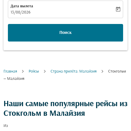
Дата вылета
today
fc-booking-departure-date-aria-label
13/08/2026
Поиск
Главная
Рейсы
Cтрана прилёта: Малайзия
Стокгольм
— Малайзия
Наши самые популярные рейсы из
Стокгольм в Малайзия
Из