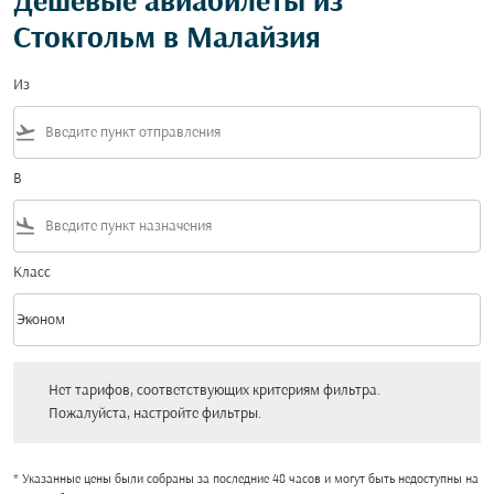
Дешевые авиабилеты из
Стокгольм в Малайзия
Из
flight_takeoff
В
flight_land
Класс
keyboard_arrow_down
Эконом
Класс option Эконом Selected
Нет тарифов, соответствующих критериям фильтра. Пожалуйста, настройт
Нет тарифов, соответствующих критериям фильтра.
Пожалуйста, настройте фильтры.
* Указанные цены были собраны за последние 48 часов и могут быть недоступны на