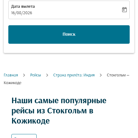
Дата вылета
today
fc-booking-departure-date-aria-label
16/08/2026
Поиск
Главная
Рейсы
Cтрана прилёта: Индия
Стокгольм —
Кожикоде
Попробуйте обновить свой маршрут (отправление и
Наши самые популярные
рейсы из Стокгольм в
Кожикоде