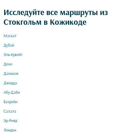
Исследуйте все маршруты из
Стокгольм в Кожикоде
Маскат
Дубай
Эль-Кувейт
Дохи
Даммам
Джидда
Абу-Даби
Бахрейн
Салала
Эр-Рияд
Лондон