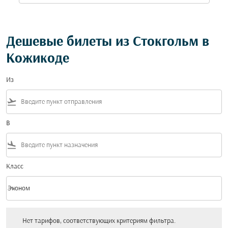
Дешевые билеты из Стокгольм в
Кожикоде
Из
flight_takeoff
В
flight_land
Класс
keyboard_arrow_down
Эконом
Класс option Эконом Selected
Нет тарифов, соответствующих критериям фильтра. Пожалуйста, настройт
Нет тарифов, соответствующих критериям фильтра.