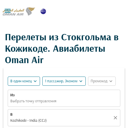

Перелеты из Стокгольма в
Кожикоде. Авиабилеты
Oman Air
expand_more
expand_more
expand_more
В один конец
1 пассажир, Эконом
Промокод
Из
Выбрать точку отправления
В
close
Kozhikode - India (CCJ)