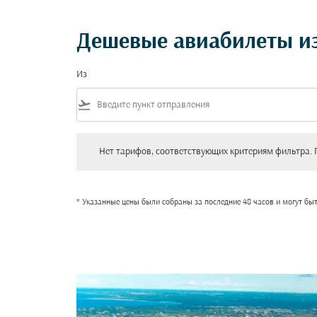
Дешевые авиабилеты из
Из
flight_takeoff
Нет тарифов, соответствующих критериям фильтра. Пожал
Нет тарифов, соответствующих критериям фильтра. 
* Указанные цены были собраны за последние 48 часов и могут бы