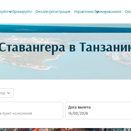
keyboard_arrow_down
keyboard_arrow_down
уйте и бронируйте
Онлайн-регистрация
Управление бронированием
Oma
Ставангера в Танзан
expand_more
код
Дата вылета
fc-booking-departure-date-aria-label
14/08/2026