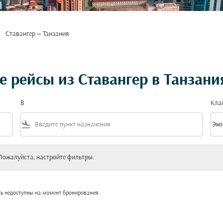
Ставангер — Танзания
 рейсы из Ставангер в Танзани
В
Кла
flight_land
keyboard_arrow_down
Эко
Клас
уйста, настройте фильтры.
Пожалуйста, настройте фильтры.
ть недоступны на момент бронирования.