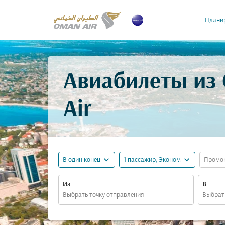
Планир
Авиабилеты из 
Air
expand_more
expand_more
В один конец
1 пассажир, Эконом
Промо
Из
В