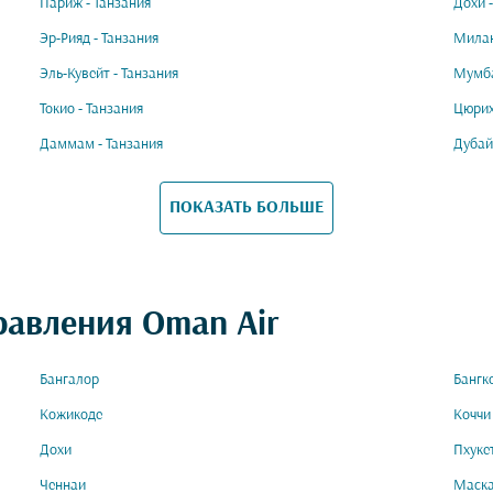
Париж - Танзания
Дохи 
Эр-Рияд - Танзания
Милан
Эль-Кувейт - Танзания
Мумба
Токио - Танзания
Цюрих
Даммам - Танзания
Дубай
ПОКАЗАТЬ БОЛЬШЕ
равления Oman Air
Бангалор
Бангк
Кожикоде
Коччи
Дохи
Пхуке
Ченнаи
Маск