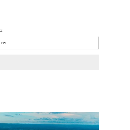
сс
ном
с option Эконом Selected