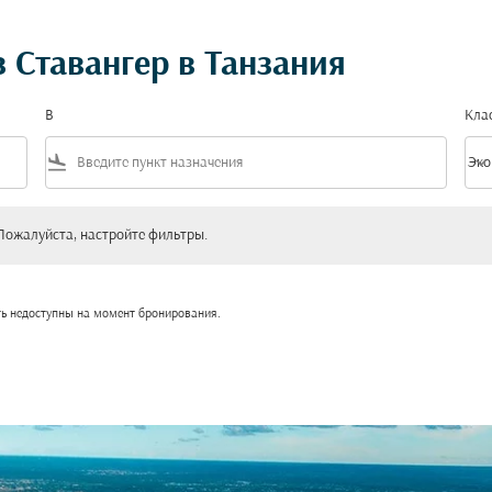
 Ставангер в Танзания
В
Кла
flight_land
keyboard_arrow_down
Эко
Клас
уйста, настройте фильтры.
Пожалуйста, настройте фильтры.
ть недоступны на момент бронирования.