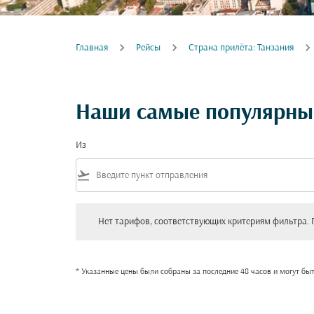
Главная
Рейсы
Cтрана прилёта: Танзания
Наши самые популярные
Из
flight_takeoff
Нет тарифов, соответствующих критериям фильтра. Пожал
Нет тарифов, соответствующих критериям фильтра. 
* Указанные цены были собраны за последние 48 часов и могут бы