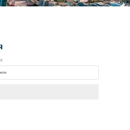
я
сс
ном
с option Эконом Selected