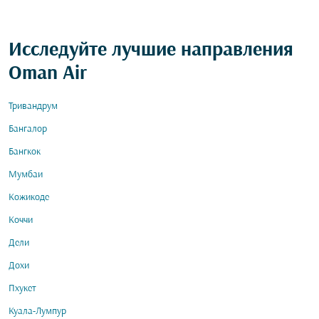
Исследуйте лучшие направления
Oman Air
Тривандрум
Бангалор
Бангкок
Мумбаи
Кожикоде
Коччи
Дели
Дохи
Пхукет
Куала-Лумпур