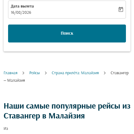
Дата вылета
today
fc-booking-departure-date-aria-label
16/08/2026
Поиск
Главная
Рейсы
Cтрана прилёта: Малайзия
Ставангер
— Малайзия
Наши самые популярные рейсы из
Ставангер в Малайзия
Из