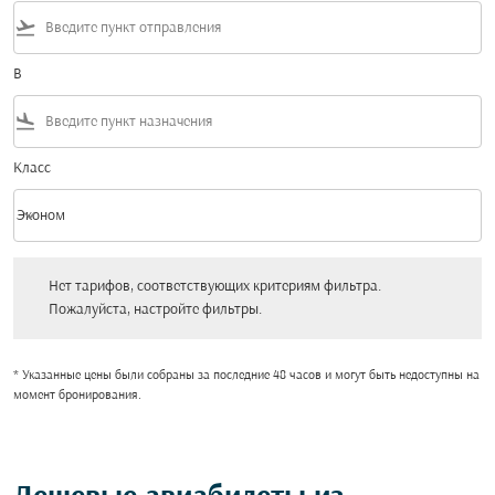
flight_takeoff
В
flight_land
Класс
keyboard_arrow_down
Эконом
Класс option Эконом Selected
Нет тарифов, соответствующих критериям фильтра. Пожалуйста, настройт
Нет тарифов, соответствующих критериям фильтра.
Пожалуйста, настройте фильтры.
* Указанные цены были собраны за последние 48 часов и могут быть недоступны на
момент бронирования.