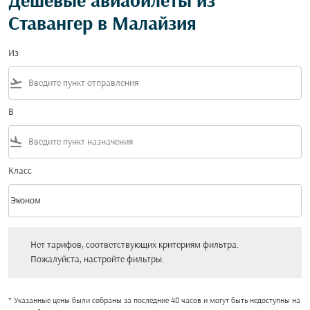
Дешевые авиабилеты из
Ставангер в Малайзия
Из
flight_takeoff
В
flight_land
Класс
keyboard_arrow_down
Эконом
Класс option Эконом Selected
Нет тарифов, соответствующих критериям фильтра. Пожалуйста, настройт
Нет тарифов, соответствующих критериям фильтра.
Пожалуйста, настройте фильтры.
* Указанные цены были собраны за последние 48 часов и могут быть недоступны на