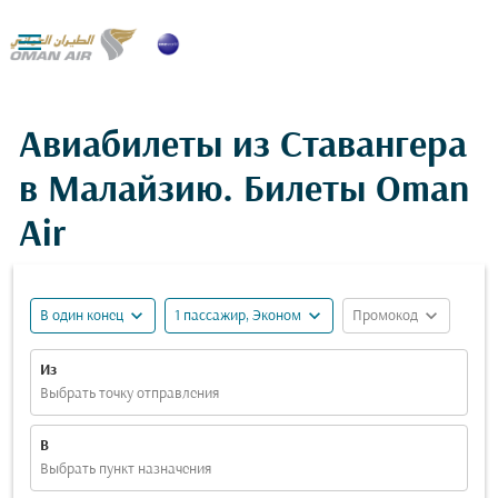

Авиабилеты из Ставангера
в Малайзию. Билеты Oman
Air
expand_more
expand_more
expand_more
В один конец
1 пассажир, Эконом
Промокод
Из
Выбрать точку отправления
В
Выбрать пункт назначения