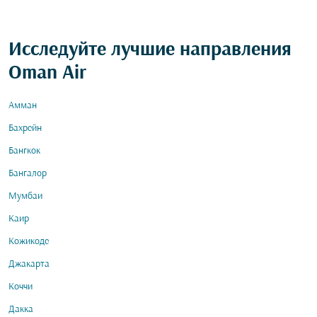
Исследуйте лучшие направления
Oman Air
Амман
Бахрейн
Бангкок
Бангалор
Мумбаи
Каир
Кожикоде
Джакарта
Коччи
Дакка