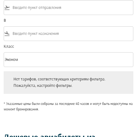
flight_takeoff
В
flight_land
Класс
keyboard_arrow_down
Эконом
Класс option Эконом Selected
Нет тарифов, соответствующих критериям фильтра. Пожалуйста, настройт
Нет тарифов, соответствующих критериям фильтра.
Пожалуйста, настройте фильтры.
* Указанные цены были собраны за последние 48 часов и могут быть недоступны на
момент бронирования.