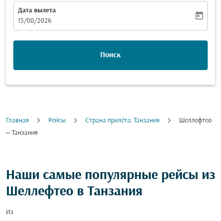
Дата вылета
today
fc-booking-departure-date-aria-label
13/08/2026
Поиск
Главная
Рейсы
Cтрана прилёта: Танзания
Шеллефтео
— Танзания
Наши самые популярные рейсы из
Шеллефтео в Танзания
Из