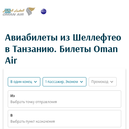

Авиабилеты из Шеллефтео
в Танзанию. Билеты Oman
Air
expand_more
expand_more
expand_more
В один конец
1 пассажир, Эконом
Промокод
Из
Выбрать точку отправления
В
Выбрать пункт назначения