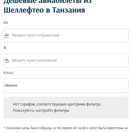
Дешевые авиабилеты из
Шеллефтео в Танзания
Из
flight_takeoff
В
flight_land
Класс
keyboard_arrow_down
Эконом
Класс option Эконом Selected
Нет тарифов, соответствующих критериям фильтра. Пожалуйста, настройт
Нет тарифов, соответствующих критериям фильтра.
Пожалуйста, настройте фильтры.
* Указанные цены были собраны за последние 48 часов и могут быть недоступны на