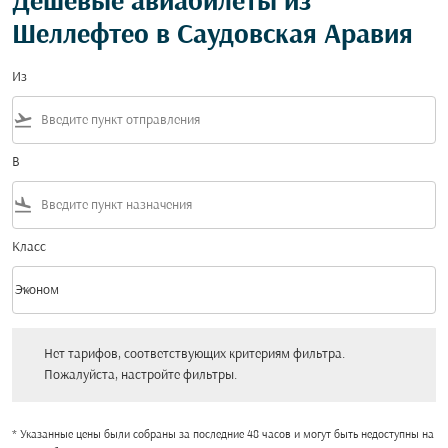
Дешевые авиабилеты из
Шеллефтео в Саудовская Аравия
Из
flight_takeoff
В
flight_land
Класс
keyboard_arrow_down
Эконом
Класс option Эконом Selected
Нет тарифов, соответствующих критериям фильтра. Пожалуйста, настройт
Нет тарифов, соответствующих критериям фильтра.
Пожалуйста, настройте фильтры.
* Указанные цены были собраны за последние 48 часов и могут быть недоступны на