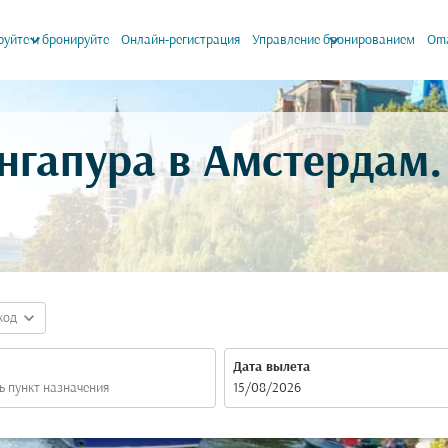
keyboard_arrow_down
keyboard_arrow_down
уйте и бронируйте
Онлайн-регистрация
Управление бронированием
Oma
нгапура в Амстердам
expand_more
код
Дата вылета
fc-booking-departure-date-aria-label
15/08/2026