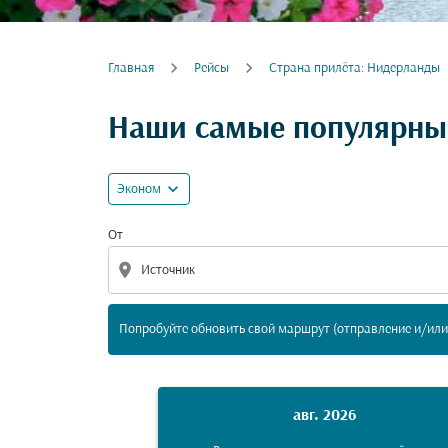
Главная
Рейсы
Cтрана прилёта: Нидерланды
Попробуйте обновить свой маршрут (отпра
Наши самые популярные
expand_more
Эконом
От
location_on
Попробуйте обновить свой маршрут (отправление и/или 
авг. 2026