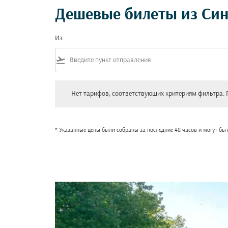
Дешевые билеты из Син
Из
flight_takeoff
Нет тарифов, соответствующих критериям фильтра. Пожал
Нет тарифов, соответствующих критериям фильтра. 
* Указанные цены были собраны за последние 48 часов и могут бы