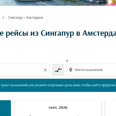
Сингапур — Амстердам
вление и/или пункт назначения) или укажите отдельны
 рейсы из Сингапур в Амстерд
К
compare_arrows
close
location_on
пункт назначения) или укажите отдельные даты ниже, чтобы найти предложе
сент. 2026