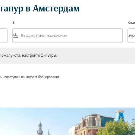
гапур в Амстердам
В
Кла
flight_land
keyboard_arrow_down
Эко
Клас
уйста, настройте фильтры.
Пожалуйста, настройте фильтры.
ть недоступны на момент бронирования.