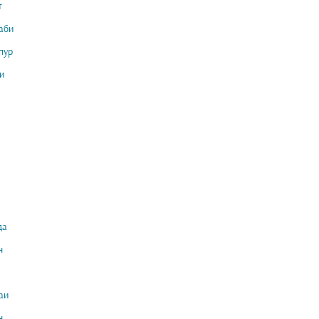
т
аби
пур
и
да
н
аи
н