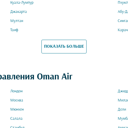
Куала-Лумпур
Пхуке
Джакарта
Абу-Д
Мултан
Синга
Таиф
Карач
ПОКАЗАТЬ БОЛЬШЕ
равления Oman Air
Лондон
Джид
Москва
Мила
Мюнхен
Дели
Салала
Мумб
Стамбул
Амма