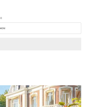
сс
ном
с option Эконом Selected