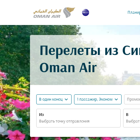
Планир
Перелеты из Си
Oman Air
expand_more
expand_more
В один конец
1 пассажир, Эконом
Промо
Из
В