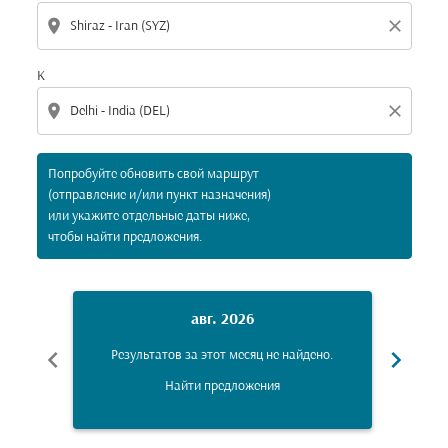
location_on
close
К
location_on
close
Попробуйте обновить свой маршрут
(отправление и/или пункт назначения)
или укажите отдельные даты ниже,
чтобы найти предложения.
авг. 2026
chevron_left
chevron_right
Результатов за этот месяц не найдено.
Рез
Найти предложения