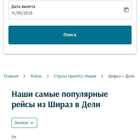
Дата вылета
today
fc-booking-departure-date-aria-label
15/08/2026
Поиск
Главная
Рейсы
Cтрана прилёта: Индия
Шираз — Дели
Попробуйте обновить свой маршрут (отправление и
Наши самые популярные
рейсы из Шираз в Дели
expand_more
Эконом
От