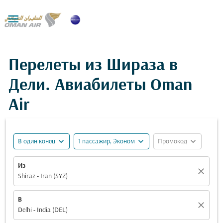

Перелеты из Шираза в
Дели. Авиабилеты Oman
Air
expand_more
expand_more
expand_more
В один конец
1 пассажир, Эконом
Промокод
Из
close
Shiraz - Iran (SYZ)
В
close
Delhi - India (DEL)