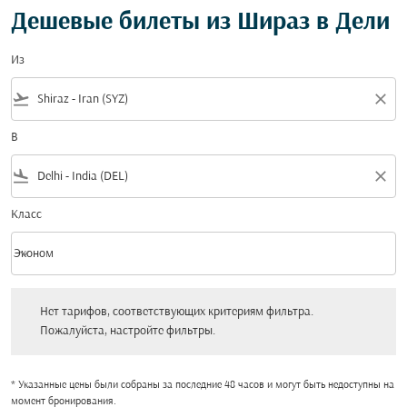
Дешевые билеты из Шираз в Дели
Из
flight_takeoff
close
В
flight_land
close
Класс
keyboard_arrow_down
Эконом
Класс option Эконом Selected
Нет тарифов, соответствующих критериям фильтра. Пожалуйста, настройт
Нет тарифов, соответствующих критериям фильтра.
Пожалуйста, настройте фильтры.
* Указанные цены были собраны за последние 48 часов и могут быть недоступны на
момент бронирования.