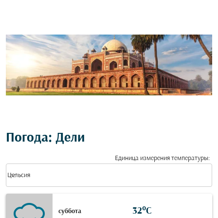
Погода: Дели
Единица измерения температуры
:
Weather unit option Цельсия Selected
keyboard_arrow_down
Цельсия
32°C
суббота