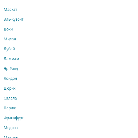
Маскат
Эль-Кувейт
Дохи
Милан
Дубай
Даммам
Эр-Рияд
Лондон
Цюрих
Салала
Париж
Франкфурт
Медина
Мюнхен