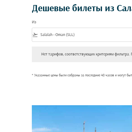
Дешевые билеты из Сал
Из
flight_takeoff
Нет тарифов, соответствующих критериям фильтра. Пожал
Нет тарифов, соответствующих критериям фильтра. 
* Указанные цены были собраны за последние 48 часов и могут бы