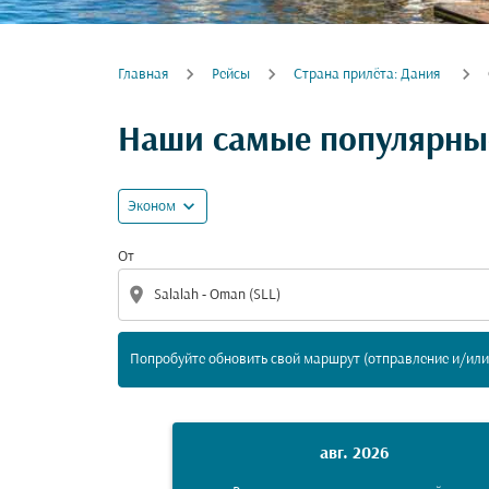
Главная
Рейсы
Cтрана прилёта: Дания
Попробуйте обновить свой маршрут (отпра
Наши самые популярные
expand_more
Эконом
От
location_on
Попробуйте обновить свой маршрут (отправление и/или 
авг. 2026