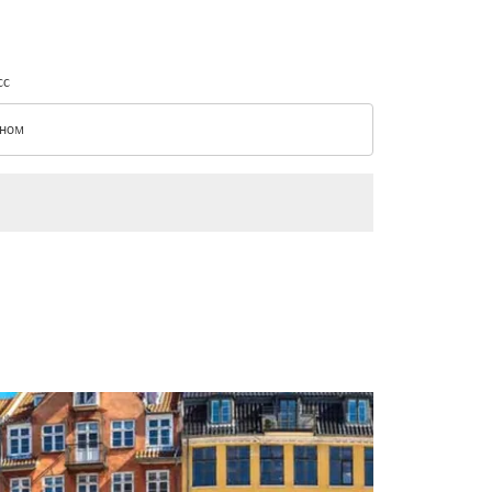
сс
ном
с option Эконом Selected