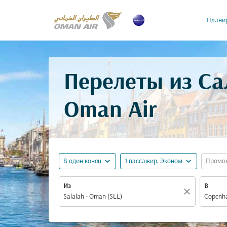
Планир
Перелеты из Са
Oman Air
expand_more
expand_more
В один конец
1 пассажир, Эконом
Промо
Из
В
close