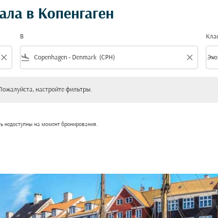
ала в Копенгаген
В
Кла
close
flight_land
close
keyboard_arrow_down
Эко
Клас
уйста, настройте фильтры.
Пожалуйста, настройте фильтры.
ть недоступны на момент бронирования.