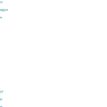
ла
ндрум
ок
ул
да
яд