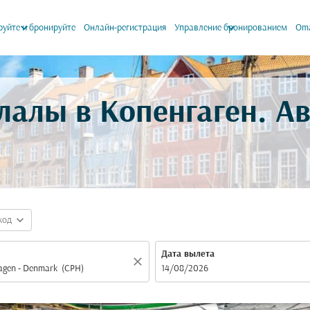
keyboard_arrow_down
keyboard_arrow_down
уйте и бронируйте
Онлайн-регистрация
Управление бронированием
Oma
лалы в Копенгаген. А
expand_more
код
Дата вылета
close
fc-booking-departure-date-aria-label
14/08/2026