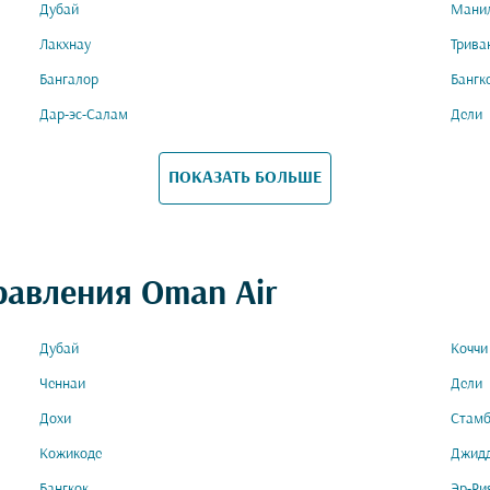
Дубай
Мани
Лакхнау
Трива
Бангалор
Бангк
Дар-эс-Салам
Дели
ПОКАЗАТЬ БОЛЬШЕ
равления Oman Air
Дубай
Коччи
Ченнаи
Дели
Дохи
Стамб
Кожикоде
Джид
Бангкок
Эр-Ри