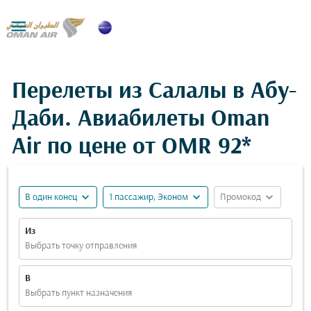

Перелеты из Салалы в Абу-
Даби. Авиабилеты Oman
Air по цене от
OMR 92*
expand_more
expand_more
expand_more
В один конец
1 пассажир, Эконом
Промокод
Из
Выбрать точку отправления
В
Выбрать пункт назначения