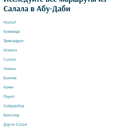
Салала в Абу-Даби
Маскат
Кожикоде
Тривандрум
Манила
Салала
Ченнаи
Бангкок
Коччи
Пхукет
Хайдарабад
Бангалор
Дар-эс-Салам