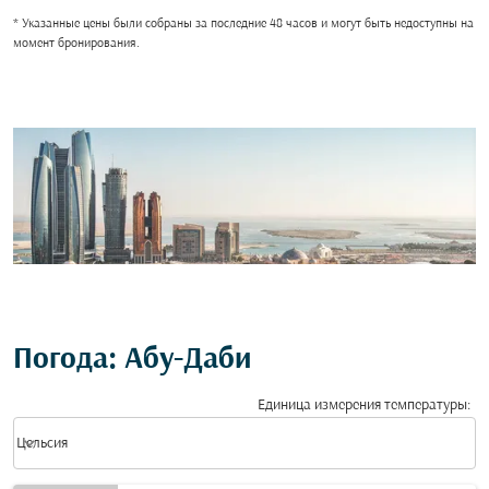
* Указанные цены были собраны за последние 48 часов и могут быть недоступны на
момент бронирования.
Погода: Абу-Даби
Единица измерения температуры
:
Weather unit option Цельсия Selected
keyboard_arrow_down
Цельсия