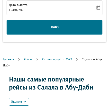
Дата вылета
today
fc-booking-departure-date-aria-label
13/08/2026
Поиск
Главная
Рейсы
Cтрана прилёта: ОАЭ
Салала — Абу-
Даби
Наши самые популярные
рейсы из Салала в Абу-Даби
expand_more
Эконом