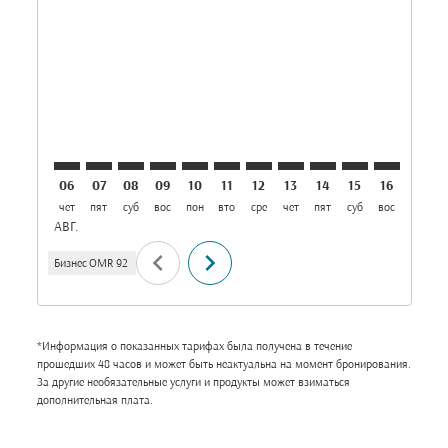
SLL–AUH: cmp-view-offers-disclaimer. Найти пред
SLL–AUH: cmp-view-offers-disclaimer. Найти п
SLL–AUH: cmp-view-offers-disclaimer. Най
SLL–AUH: cmp-view-offers-disclaimer.
SLL–AUH: cmp-view-offers-disclai
SLL–AUH: cmp-view-offers-dis
SLL–AUH: cmp-view-offers
SLL–AUH: cmp-view-of
SLL–AUH: cmp-vie
SLL–AUH: cmp-
SLL–AUH: 
SLL–A
S
06
07
08
09
10
11
12
13
14
15
16
17
чет
пят
суб
вос
пон
вто
сре
чет
пят
суб
вос
пон
в
АВГ.
chevron_left
chevron_right
Бизнес
OMR 92
*Информация о показанных тарифах была получена в течение
прошедших 48 часов и может быть неактуальна на момент бронирования.
За другие необязательные услуги и продукты может взиматься
дополнительная плата.