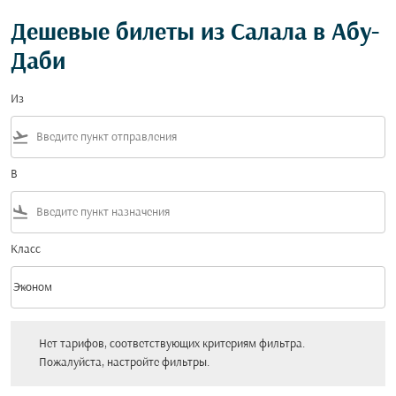
Дешевые билеты из Салала в Абу-
Даби
Из
flight_takeoff
В
flight_land
Класс
keyboard_arrow_down
Эконом
Класс option Эконом Selected
Нет тарифов, соответствующих критериям фильтра. Пожалуйста, настройт
Нет тарифов, соответствующих критериям фильтра.
Пожалуйста, настройте фильтры.