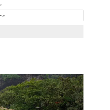
сс
ном
с option Эконом Selected