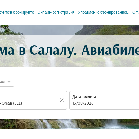
keyboard_arrow_down
keyboard_arrow_down
уйте и бронируйте
Онлайн-регистрация
Управление бронированием
Oma
ма в Салалу. Авиабил
expand_more
код
Дата вылета
close
fc-booking-departure-date-aria-label
13/08/2026