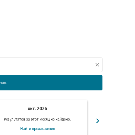
е даты ниже, чтобы найти предложения.
close
ния.
окт. 2026
н
chevron_right
Результатов за этот месяц не найдено.
Результатов за
Найти предложения
Найт