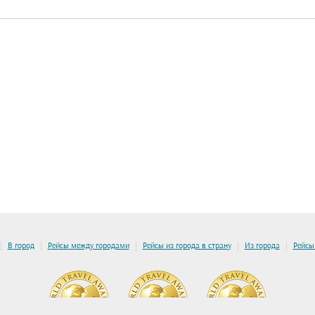
|
|
|
|
|
В город
Рейсы между городами
Рейсы из города в страну
Из города
Рейсы