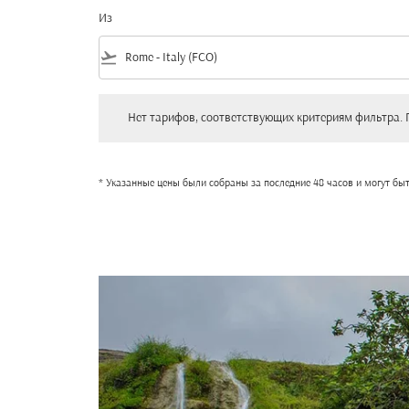
Из
flight_takeoff
Нет тарифов, соответствующих критериям фильтра. Пожал
Нет тарифов, соответствующих критериям фильтра. 
* Указанные цены были собраны за последние 48 часов и могут бы