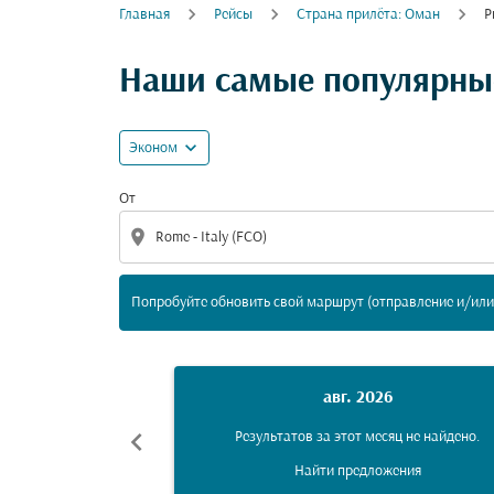
Главная
Рейсы
Cтрана прилёта: Оман
Р
Попробуйте обновить свой маршрут (отпра
Наши самые популярные
expand_more
Эконом
От
location_on
Попробуйте обновить свой маршрут (отправление и/или 
авг. 2026
chevron_left
Результатов за этот месяц не найдено.
Найти предложения