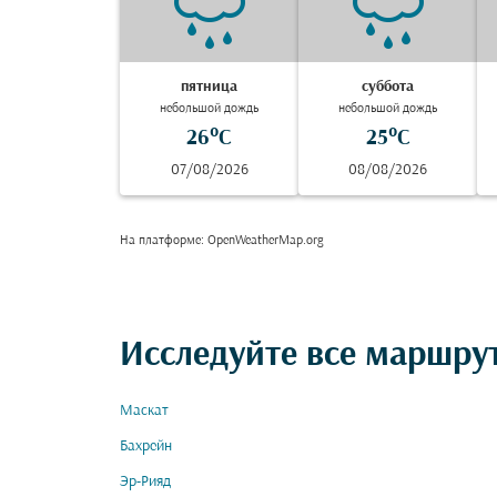
пятница
суббота
небольшой дождь
небольшой дождь
26°C
25°C
07/08/2026
08/08/2026
На платформе
: OpenWeatherMap.org
Исследуйте все маршру
Маскат
Бахрейн
Эр-Рияд