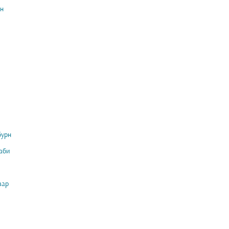
н
бурн
аби
вар