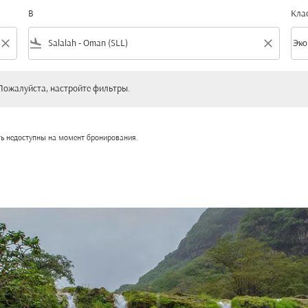
В
Кла
close
flight_land
close
keyboard_arrow_down
Эко
Клас
уйста, настройте фильтры.
Пожалуйста, настройте фильтры.
ть недоступны на момент бронирования.