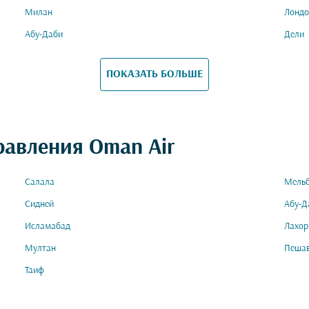
Милан
Лондо
Абу-Даби
Дели
ПОКАЗАТЬ БОЛЬШЕ
равления Oman Air
Салала
Мель
Сидней
Абу-Д
Исламабад
Лахор
Мултан
Пеша
Таиф