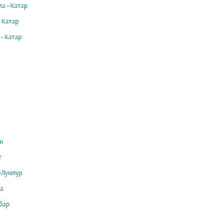
а - Катар
- Катар
 - Катар
и
т
-Лумпур
а
бар