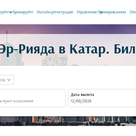
keyboard_arrow_down
keyboard_arrow_down
уйте и бронируйте
Онлайн-регистрация
Управление бронированием
Oma
Эр-Рияда в Катар. Би
expand_more
код
Дата вылета
fc-booking-departure-date-aria-label
12/08/2026