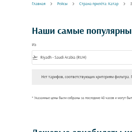
Главная
Рейсы
Cтрана прилёта: Катар
Наши самые популярные
Из
flight_takeoff
Нет тарифов, соответствующих критериям фильтра. Пожал
Нет тарифов, соответствующих критериям фильтра. 
* Указанные цены были собраны за последние 48 часов и могут бы