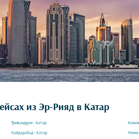
ейсах из Эр-Рияд в Катар
Тривандрум - Катар
Кожик
Хайдарабад - Катар
Ченна