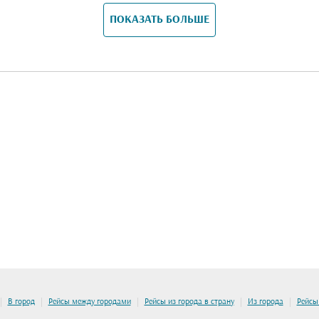
ПОКАЗАТЬ БОЛЬШЕ
|
|
|
|
|
В город
Рейсы между городами
Рейсы из города в страну
Из города
Рейсы