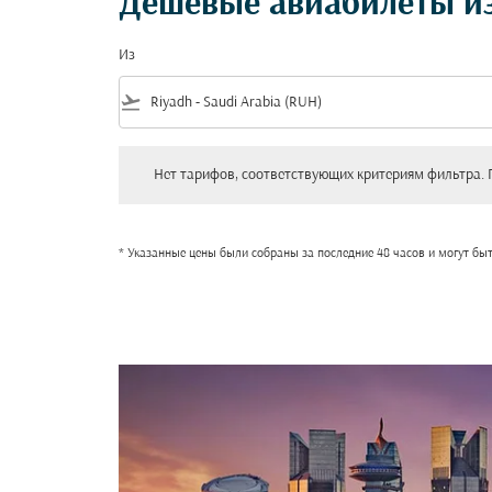
Дешевые авиабилеты из
Из
flight_takeoff
Нет тарифов, соответствующих критериям фильтра. Пожал
Нет тарифов, соответствующих критериям фильтра. 
* Указанные цены были собраны за последние 48 часов и могут бы