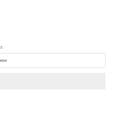
сс
ном
с option Эконом Selected