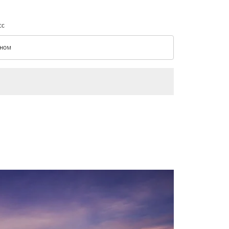
сс
ном
с option Эконом Selected