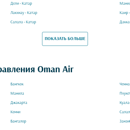
Дели - Катар
Манил
Лакхнау - Катар
Каир 
Салала - Катар
Дакка
ПОКАЗАТЬ БОЛЬШЕ
равления Oman Air
Бангкок
Ченна
Манила
Пхуке
Джакарта
Куала
Коччи
Салал
Бангалор
Занзи