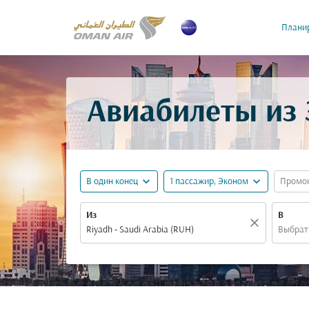
Планир
Авиабилеты из 
expand_more
expand_more
В один конец
1 пассажир, Эконом
Промо
Из
В
close