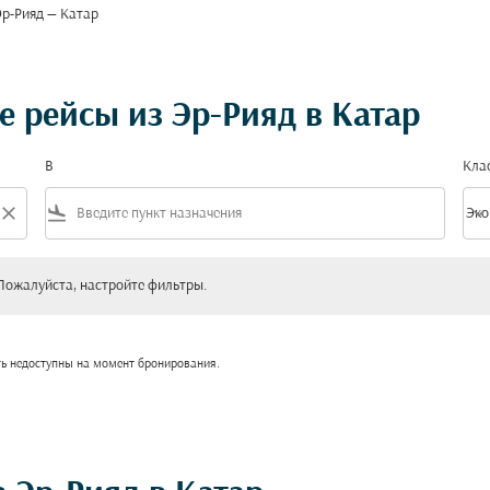
Эр-Рияд — Катар
 рейсы из Эр-Рияд в Катар
В
Кла
close
flight_land
keyboard_arrow_down
Эко
Клас
уйста, настройте фильтры.
Пожалуйста, настройте фильтры.
ть недоступны на момент бронирования.