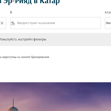
 Эр-Рияд в Катар
В
Кла
close
flight_land
keyboard_arrow_down
Эко
Клас
уйста, настройте фильтры.
Пожалуйста, настройте фильтры.
ть недоступны на момент бронирования.