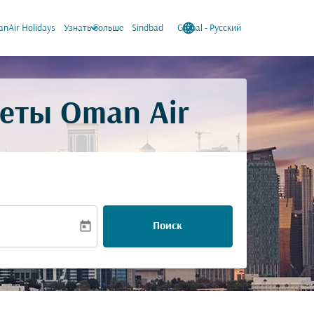
keyboard_arrow_down
language
keyboard_arrow_down
nAir Holidays
Узнать больше
Sindbad
Global
-
Русский
леты Oman Air
today
Поиск