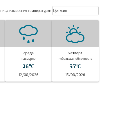
Weather unit option Цельсия Selec
keyboard_arrow_down
ница измерения температуры
:
Цельсия
среда
четверг
пасмурно
небольшая облачность
26°C
35°C
12/08/2026
13/08/2026