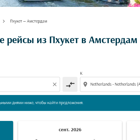
Пхукет — Амстердам
твуйте с отдельными днями ниже, чтобы найти предлож
 рейсы из Пхукет в Амстердам
К
compare_arrows
close
location_on
льными днями ниже, чтобы найти предложения.
сент. 2026