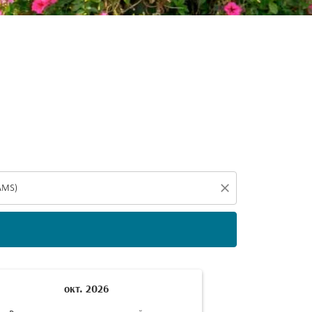
ения.
close
окт. 2026
н