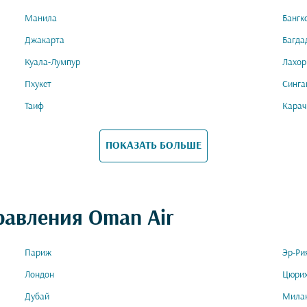
Манила
Бангк
Джакарта
Багда
Куала-Лумпур
Лахор
Пхукет
Синга
Таиф
Карач
ПОКАЗАТЬ БОЛЬШЕ
равления Oman Air
Париж
Эр-Ри
Лондон
Цюри
Дубай
Мила