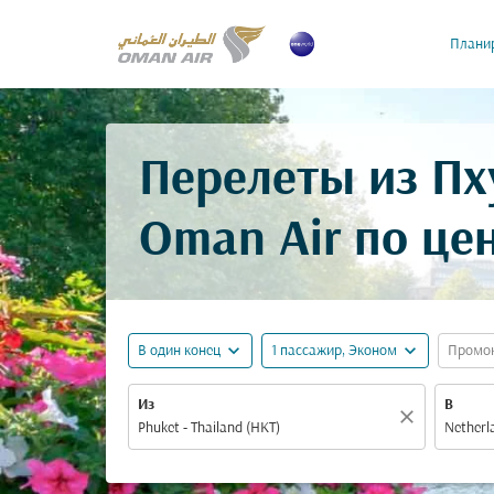
Планир
Перелеты из Пх
Oman Air по це
expand_more
expand_more
В один конец
1 пассажир, Эконом
Промо
Из
В
close