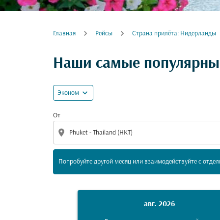
Главная
Рейсы
Cтрана прилёта: Нидерланды
Попробуйте другой месяц или взаимодейс
Наши самые популярные
expand_more
Эконом
От
location_on
Попробуйте другой месяц или взаимодействуйте с отде
авг. 2026