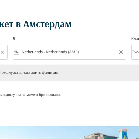
кет в Амстердам
В
Кла
close
flight_land
close
keyboard_arrow_down
Эко
Клас
уйста, настройте фильтры.
Пожалуйста, настройте фильтры.
ть недоступны на момент бронирования.