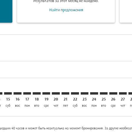
Результатов за этот месяц не найдено.
Найти предложения
laimer. Найти предложения
disclaimer. Найти предложения
ers-disclaimer. Найти предложения
-offers-disclaimer. Найти предложения
iew-offers-disclaimer. Найти предложения
mp-view-offers-disclaimer. Найти предложения
S: cmp-view-offers-disclaimer. Найти предложения
T–AMS: cmp-view-offers-disclaimer. Найти предложения
HKT–AMS: cmp-view-offers-disclaimer. Найти предложен
HKT–AMS: cmp-view-offers-disclaimer. Найти предл
HKT–AMS: cmp-view-offers-disclaimer. Найти п
HKT–AMS: cmp-view-offers-disclaimer. Най
HKT–AMS: cmp-view-offers-disclaimer.
HKT–AMS: cmp-view-offers-disclai
HKT–AMS: cmp-view-offers-dis
HKT–AMS: cmp-view-offers
HKT–AMS: cmp-view-off
HKT–AMS: cmp-view
HKT–AMS: cmp-
HKT–AMS: 
HKT–A
H
4
15
16
17
18
19
20
21
22
23
24
25
26
27
т
суб
вос
пон
вто
сре
чет
пят
суб
вос
пон
вто
сре
чет
п
едших 48 часов и может быть неактуальна на момент бронирования. За другие необязат