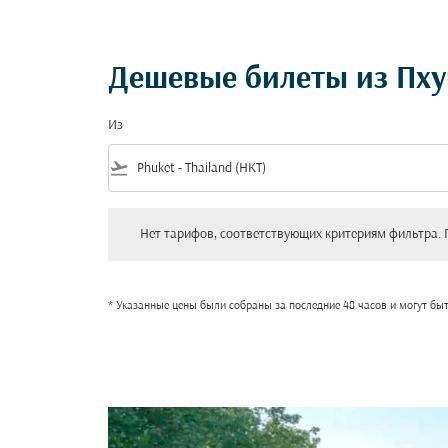
Дешевые билеты из Пху
Из
flight_takeoff
Нет тарифов, соответствующих критериям фильтра. Пожал
Нет тарифов, соответствующих критериям фильтра. 
* Указанные цены были собраны за последние 48 часов и могут бы