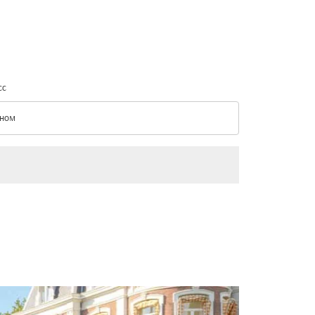
сс
ном
с option Эконом Selected