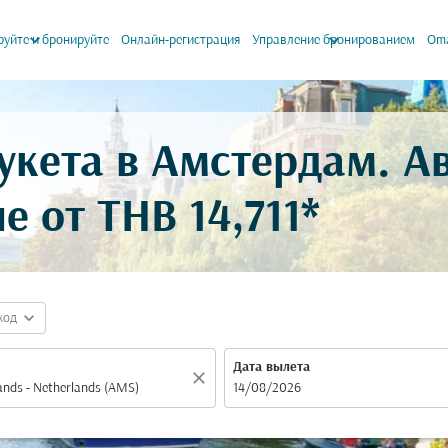
keyboard_arrow_down
keyboard_arrow_down
уйте и бронируйте
Онлайн-регистрация
Управление бронированием
Oma
укета в Амстердам. А
не от
THB 14,711*
expand_more
код
Дата вылета
close
fc-booking-departure-date-aria-label
14/08/2026