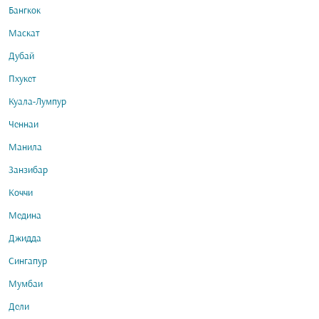
Бангкок
Маскат
Дубай
Пхукет
Куала-Лумпур
Ченнаи
Манила
Занзибар
Коччи
Медина
Джидда
Сингапур
Мумбаи
Дели