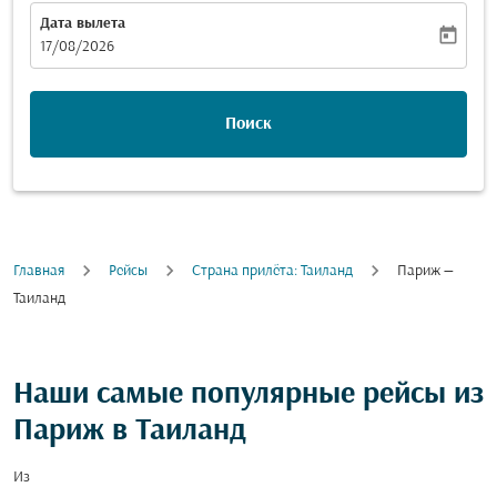
Дата вылета
today
fc-booking-departure-date-aria-label
17/08/2026
Поиск
Главная
Рейсы
Cтрана прилёта: Таиланд
Париж —
Таиланд
Наши самые популярные рейсы из
Париж в Таиланд
Из