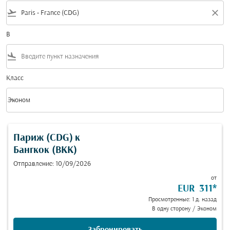
flight_takeoff
close
В
flight_land
Класс
keyboard_arrow_down
Эконом
Класс option Эконом Selected
Париж (CDG)
к
Бангкок (BKK)
Отправление: 10/09/2026
от
EUR 311
*
Просмотренные: 1 д. назад
В одну сторону
/
Эконом
Забронировать