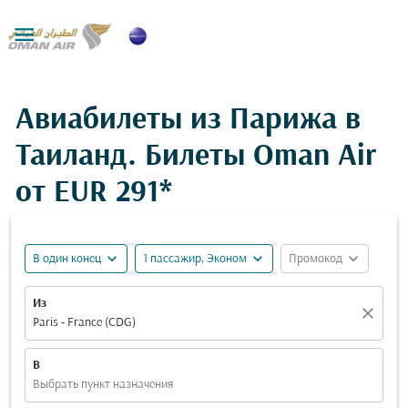

Авиабилеты из Парижа в
Таиланд. Билеты Oman Air
от
EUR 291*
expand_more
expand_more
expand_more
В один конец
1 пассажир, Эконом
Промокод
Из
close
Paris - France (CDG)
В
Выбрать пункт назначения