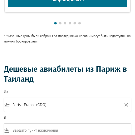
Показаны cmp-pagination-showing
Показаны cmp-pagination-showi
Показаны cmp-pagination-sho
Показаны cmp-pagination-s
Показаны cmp-pagination
Показаны cmp-paginati
* Указанные цены были собраны за последние 48 часов и могут быть недоступны на
момент бронирования.
Дешевые авиабилеты из Париж в
Таиланд
Из
flight_takeoff
close
В
flight_land