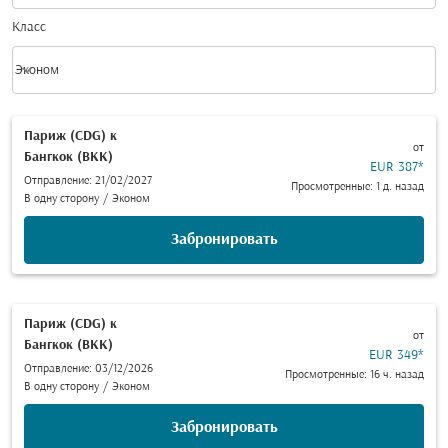
Класс
keyboard_arrow_down
Эконом
Класс option Эконом Selected
Париж (CDG)
к
от
Бангкок (BKK)
EUR 387
*
Отправление: 21/02/2027
Просмотренные: 1 д. назад
В одну сторону
/
Эконом
Забронировать
Париж (CDG)
к
от
Бангкок (BKK)
EUR 349
*
Отправление: 03/12/2026
Просмотренные: 16 ч. назад
В одну сторону
/
Эконом
Забронировать