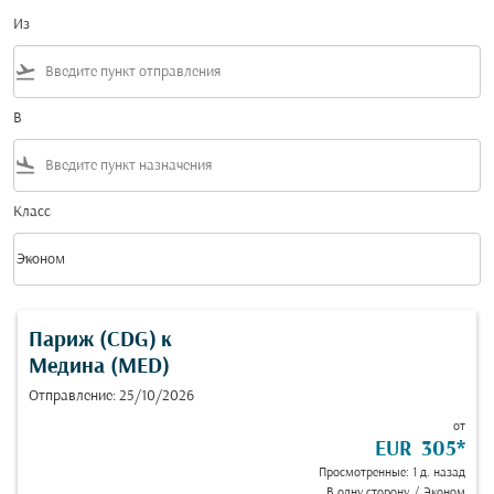
Из
flight_takeoff
В
flight_land
Класс
keyboard_arrow_down
Эконом
Класс option Эконом Selected
Париж (CDG)
к
Медина (MED)
Отправление: 25/10/2026
от
EUR 305
*
Просмотренные: 1 д. назад
В одну сторону
/
Эконом