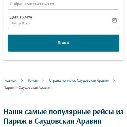
Выбрать пункт назначения
Дата вылета
today
fc-booking-departure-date-aria-label
14/08/2026
Поиск
Главная
Рейсы
Cтрана прилёта: Саудовская Аравия
Париж — Саудовская Аравия
Наши самые популярные рейсы из
Париж в Саудовская Аравия