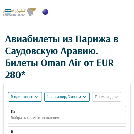

Авиабилеты из Парижа в
Саудовскую Аравию.
Билеты Oman Air от
EUR
280*
expand_more
expand_more
expand_more
В один конец
1 пассажир, Эконом
Промокод
Из
Выбрать точку отправления
В