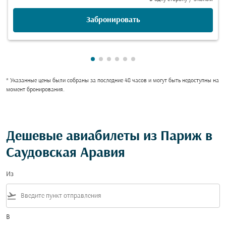
Забронировать
Показаны cmp-pagination-showing
Показаны cmp-pagination-showi
Показаны cmp-pagination-sho
Показаны cmp-pagination-s
Показаны cmp-pagination
Показаны cmp-paginati
* Указанные цены были собраны за последние 48 часов и могут быть недоступны на
момент бронирования.
Дешевые авиабилеты из Париж в
Саудовская Аравия
Из
flight_takeoff
В