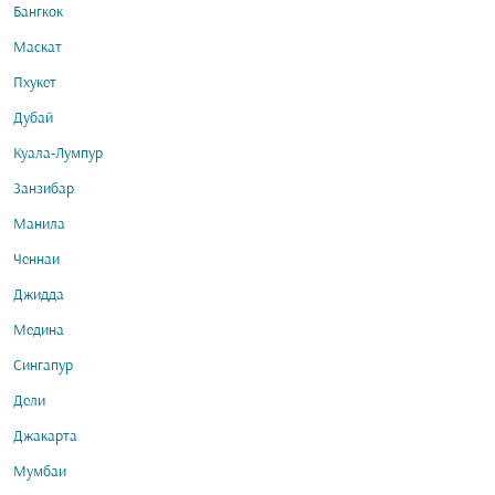
Бангкок
Маскат
Пхукет
Дубай
Куала-Лумпур
Занзибар
Манила
Ченнаи
Джидда
Медина
Сингапур
Дели
Джакарта
Мумбаи