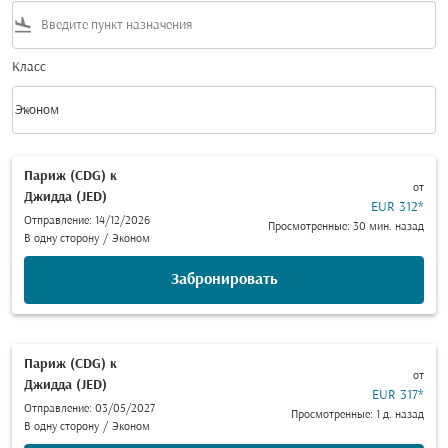
flight_land
Класс
keyboard_arrow_down
Эконом
Класс option Эконом Selected
Париж (CDG)
к
от
Джидда (JED)
EUR 312
*
Отправление: 14/12/2026
Просмотренные: 30 мин. назад
В одну сторону
/
Эконом
Забронировать
Париж (CDG)
к
от
Джидда (JED)
EUR 317
*
Отправление: 03/05/2027
Просмотренные: 1 д. назад
В одну сторону
/
Эконом