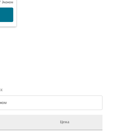
/
Эконом
сс
ном
с option Эконом Selected
Цена