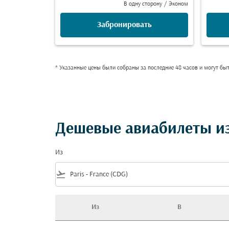
В одну сторону
/
Эконом
Забронировать
* Указанные цены были собраны за последние 48 часов и могут бы
Дешевые авиабилеты из
Из
flight_takeoff
Из
В
Дешевые авиабилеты из Париж в Республи