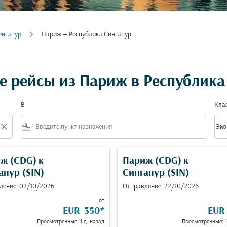
ингапур
Париж — Республика Сингапур
 рейсы из Париж в Республика
В
Кла
close
flight_land
keyboard_arrow_down
Эко
Клас
ж (CDG)
к
Париж (CDG)
к
апур (SIN)
Сингапур (SIN)
ление: 02/10/2026
Отправление: 22/10/2026
от
EUR 350
*
EUR
Просмотренные: 1 д. назад
Просмотренные: 1