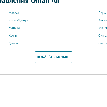
равления Oman Air
Маскат
Пхуке
Куала-Лумпур
Занзи
Манила
Меди
Коччи
Синга
Джидда
Салал
ПОКАЗАТЬ БОЛЬШЕ