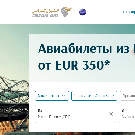
Планир
Авиабилеты из 
от
EUR 350*
expand_more
expand_more
В один конец
1 пассажир, Эконом
Промо
Из
В
close