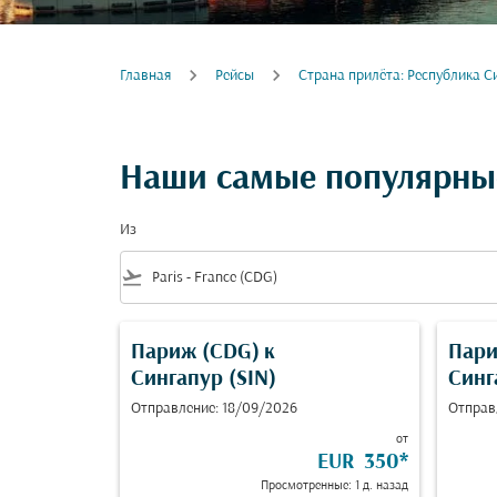
Главная
Рейсы
Cтрана прилёта: Республика С
Наши самые популярные
Из
flight_takeoff
Париж (CDG)
к
Пари
Сингапур (SIN)
Синг
Отправление: 18/09/2026
Отправ
от
EUR 350
*
Просмотренные: 1 д. назад