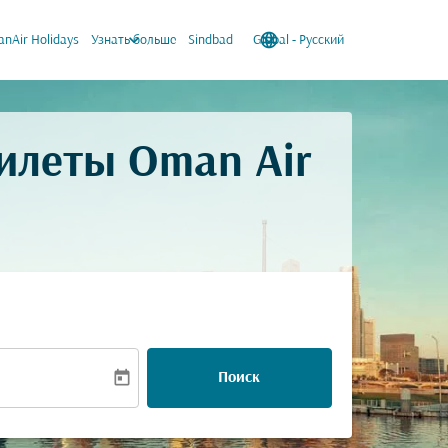
keyboard_arrow_down
language
keyboard_arrow_down
nAir Holidays
Узнать больше
Sindbad
Global
-
Русский
илеты Oman Air
today
Поиск