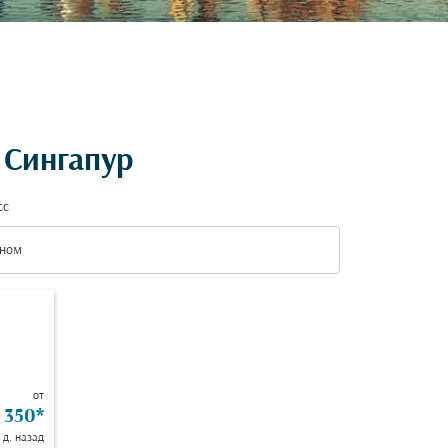
 Сингапур
сс
ном
с option Эконом Selected
от
 350
*
 д. назад