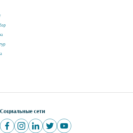
т
бар
на
пур
а
Социальные сети