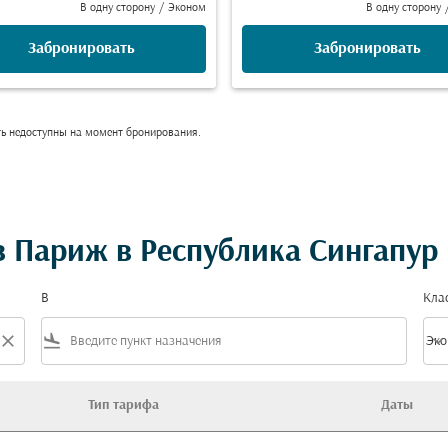
В одну сторону
/
Эконом
В одну сторону
Забронировать
Забронировать
ть недоступны на момент бронирования.
 Париж в Республика Сингапур
В
Кла
close
flight_land
keyboard_arrow_down
Эко
Клас
Тип тарифа
Даты
ка Сингапур