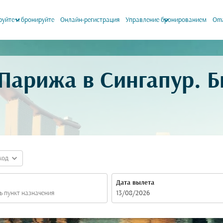
keyboard_arrow_down
keyboard_arrow_down
уйте и бронируйте
Онлайн-регистрация
Управление бронированием
Oma
Парижа в Сингапур. Б
expand_more
код
Дата вылета
fc-booking-departure-date-aria-label
13/08/2026