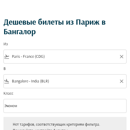
Дешевые билеты из Париж в
Бангалор
Из
flight_takeoff
close
В
flight_land
close
Класс
keyboard_arrow_down
Эконом
Класс option Эконом Selected
Нет тарифов, соответствующих критериям фильтра. Пожалуйста, настройт
Нет тарифов, соответствующих критериям фильтра.