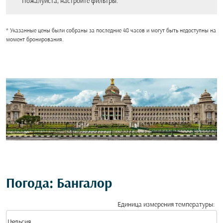
Пожалуйста, настройте фильтры.
* Указанные цены были собраны за последние 48 часов и могут быть недоступны на
момент бронирования.
Погода: Бангалор
Единица измерения температуры
:
Weather unit option Цельсия Selected
keyboard_arrow_down
Цельсия