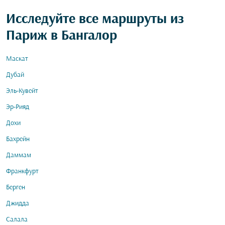
Исследуйте все маршруты из
Париж в Бангалор
Маскат
Дубай
Эль-Кувейт
Эр-Рияд
Дохи
Бахрейн
Даммам
Франкфурт
Берген
Джидда
Салала