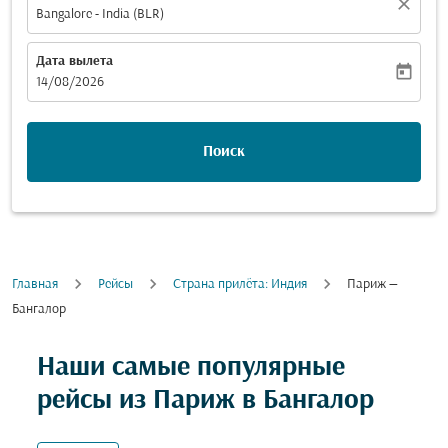
close
Bangalore - India (BLR)
Дата вылета
today
fc-booking-departure-date-aria-label
14/08/2026
Поиск
Главная
Рейсы
Cтрана прилёта: Индия
Париж —
Бангалор
Наши самые популярные
рейсы из Париж в Бангалор