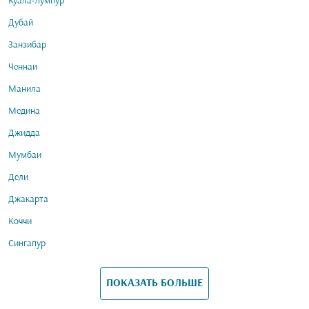
Куала-Лумпур
Дубай
Занзибар
Ченнаи
Манила
Медина
Джидда
Мумбаи
Дели
Джакарта
Коччи
Сингапур
ПОКАЗАТЬ БОЛЬШЕ