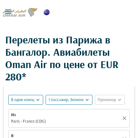

Перелеты из Парижа в
Бангалор. Авиабилеты
Oman Air по цене от
EUR
280*
expand_more
expand_more
expand_more
В один конец
1 пассажир, Эконом
Промокод
Из
close
Paris - France (CDG)
В