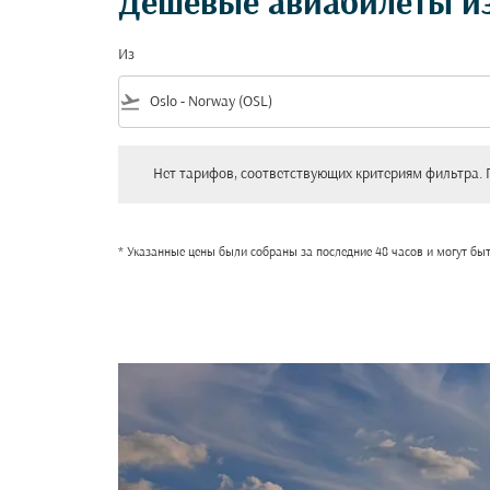
Дешевые авиабилеты из
Из
flight_takeoff
Нет тарифов, соответствующих критериям фильтра. Пожал
Нет тарифов, соответствующих критериям фильтра. 
* Указанные цены были собраны за последние 48 часов и могут бы