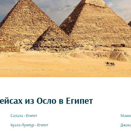
ейсах из Осло в Египет
Салала - Египет
Манил
Куала-Лумпур - Египет
Джака