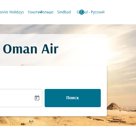
keyboard_arrow_down
language
keyboard_arrow_down
nAir Holidays
Узнать больше
Sindbad
Global
-
Русский
 Oman Air
today
Поиск