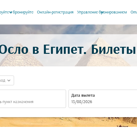
keyboard_arrow_down
keyboard_arrow_down
уйте и бронируйте
Онлайн-регистрация
Управление бронированием
Oma
Осло в Египет. Билеты
expand_more
код
Дата вылета
fc-booking-departure-date-aria-label
13/08/2026