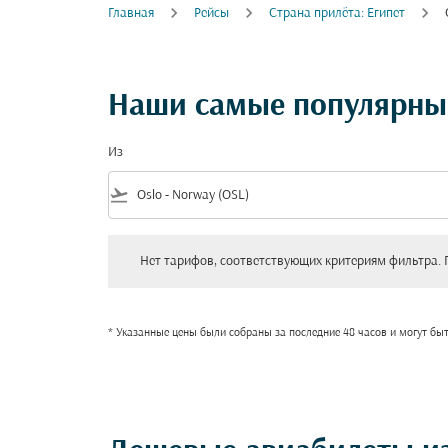
Главная
Рейсы
Cтрана прилёта: Египет
Наши самые популярные
Из
flight_takeoff
Нет тарифов, соответствующих критериям фильтра. Пожал
Нет тарифов, соответствующих критериям фильтра. 
* Указанные цены были собраны за последние 48 часов и могут бы