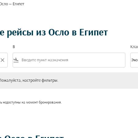
Осло — Египет
 рейсы из Осло в Египет
В
Кла
close
flight_land
keyboard_arrow_down
Эко
Клас
уйста, настройте фильтры.
Пожалуйста, настройте фильтры.
ть недоступны на момент бронирования.