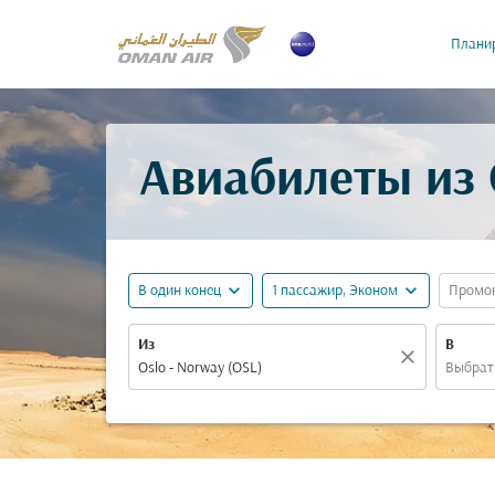
Планир
Авиабилеты из 
expand_more
expand_more
В один конец
1 пассажир, Эконом
Промо
Из
В
close