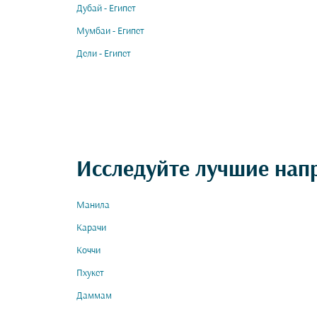
Дубай - Египет
Мумбаи - Египет
Дели - Египет
Исследуйте лучшие нап
Манила
Карачи
Коччи
Пхукет
Даммам