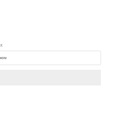
сс
ном
с option Эконом Selected