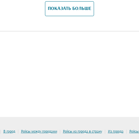
ПОКАЗАТЬ БОЛЬШЕ
|
|
|
|
|
В город
Рейсы между городами
Рейсы из города в страну
Из города
Рейсы