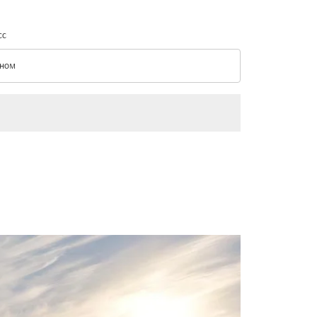
сс
ном
с option Эконом Selected