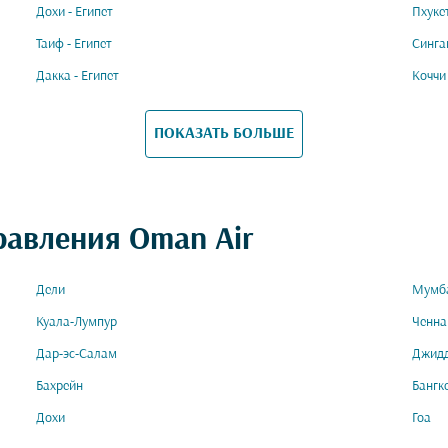
Дохи - Египет
Пхукет
Таиф - Египет
Сингап
Дакка - Египет
Коччи 
ПОКАЗАТЬ БОЛЬШЕ
равления Oman Air
Дели
Мумб
Куала-Лумпур
Ченна
Дар-эс-Салам
Джид
Бахрейн
Бангк
Дохи
Гоа