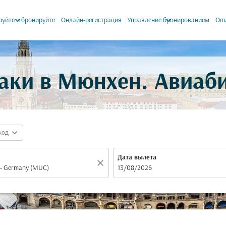
keyboard_arrow_down
keyboard_arrow_down
уйте и бронируйте
Онлайн-регистрация
Управление бронированием
Oma
аки в Мюнхен. Авиаб
expand_more
код
Дата вылета
close
fc-booking-departure-date-aria-label
13/08/2026