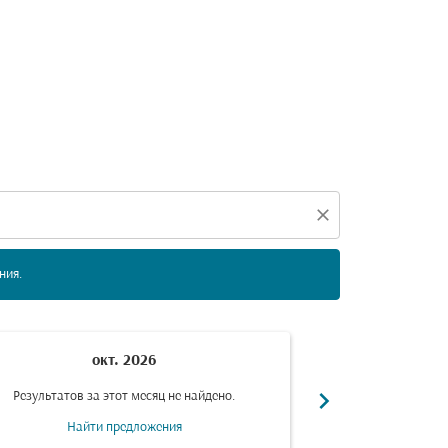
е даты ниже, чтобы найти предложения.
close
ния.
окт. 2026
н
chevron_right
Результатов за этот месяц не найдено.
Результатов за
Найти предложения
Найт