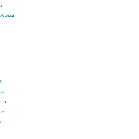
и
с-Салам
йн
ул
бар
ам
д