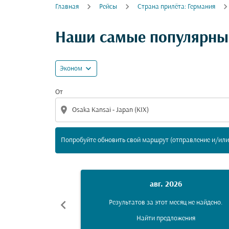
Главная
Рейсы
Cтрана прилёта: Германия
Попробуйте обновить свой маршрут (отпра
Наши самые популярные
expand_more
Эконом
От
location_on
Попробуйте обновить свой маршрут (отправление и/или 
авг. 2026
chevron_left
Результатов за этот месяц не найдено.
Найти предложения