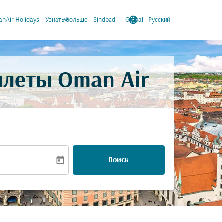
keyboard_arrow_down
language
keyboard_arrow_down
nAir Holidays
Узнать больше
Sindbad
Global
-
Русский
илеты Oman Air
today
Поиск