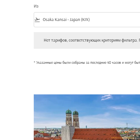
Из
flight_takeoff
Нет тарифов, соответствующих критериям фильтра. Пожал
Нет тарифов, соответствующих критериям фильтра. 
* Указанные цены были собраны за последние 48 часов и могут бы