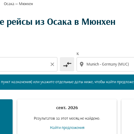
Осака — Мюнхен
вление и/или пункт назначения) или укажите отдельны
 рейсы из Осака в Мюнхен
К
compare_arrows
close
location_on
пункт назначения) или укажите отдельные даты ниже, чтобы найти предложе
сент. 2026
Результатов за этот месяц не найдено.
Найти предложения