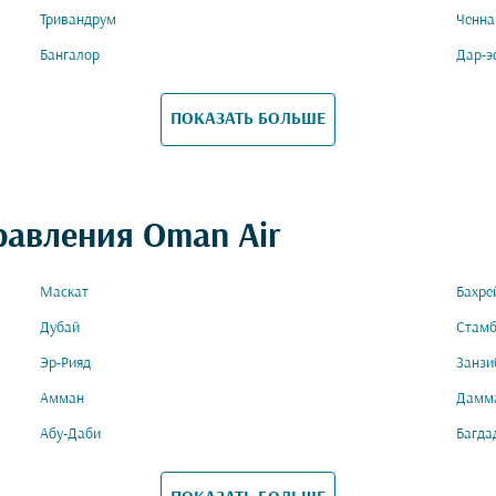
Тривандрум
Ченна
Бангалор
Дар-э
ПОКАЗАТЬ БОЛЬШЕ
равления Oman Air
Маскат
Бахре
Дубай
Стамб
Эр-Рияд
Занзи
Амман
Дамм
Абу-Даби
Багда