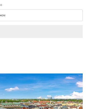
сс
ном
с option Эконом Selected