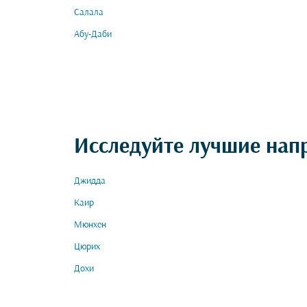
Салала
Абу-Даби
Исследуйте лучшие нап
Джидда
Каир
Мюнхен
Цюрих
Дохи