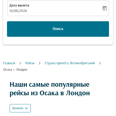
Дата вылета
today
fc-booking-departure-date-aria-label
14/08/2026
Поиск
Главная
Рейсы
Cтрана прилёта: Великобритания
Осака — Лондон
Попробуйте обновить свой маршрут (отправление и
Наши самые популярные
рейсы из Осака в Лондон
expand_more
Эконом