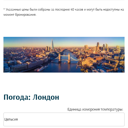
* Указанные цены были собраны за последние 48 часов и могут быть недоступны на
момент бронирования.
Погода: Лондон
Единица измерения температуры
:
Weather unit option Цельсия Selected
keyboard_arrow_down
Цельсия