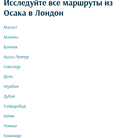
Исследуйте все маршруты из
Осака в Лондон
Маскат
Манила
Бангкок
Куала-Лумпур
Сингапур
Дели
Мумбаи
Дубай
Хайдарабад
Коччи
Ченнаи
Кожикоде