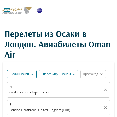

Перелеты из Осаки в
Лондон. Авиабилеты Oman
Air
expand_more
expand_more
expand_more
В один конец
1 пассажир, Эконом
Промокод
Из
close
Osaka Kansai - Japan (KIX)
В
close
London Heathrow - United Kingdom (LHR)