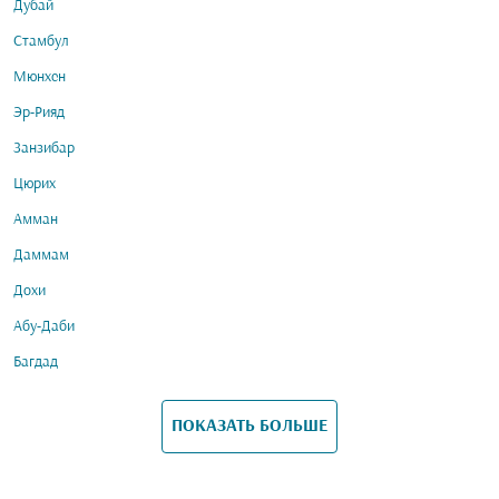
Дубай
Стамбул
Мюнхен
Эр-Рияд
Занзибар
Цюрих
Амман
Даммам
Дохи
Абу-Даби
Багдад
ПОКАЗАТЬ БОЛЬШЕ