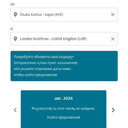
От
location_on
close
К
location_on
close
Попробуйте обновить свой маршрут
(отправление и/или пункт назначения)
или укажите отдельные даты ниже,
чтобы найти предложения.
авг. 2026
chevron_left
chevron_right
Результатов за этот месяц не найдено.
Рез
Найти предложения