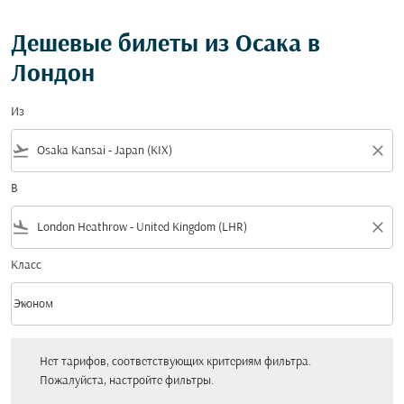
Дешевые билеты из Осака в
Лондон
Из
flight_takeoff
close
В
flight_land
close
Класс
keyboard_arrow_down
Эконом
Класс option Эконом Selected
Нет тарифов, соответствующих критериям фильтра. Пожалуйста, настройт
Нет тарифов, соответствующих критериям фильтра.
Пожалуйста, настройте фильтры.