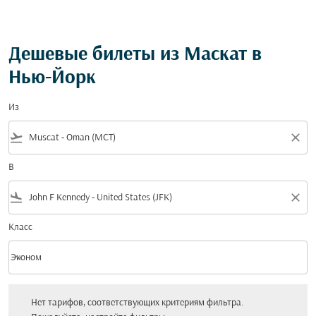
Дешевые билеты из Маскат в
Нью-Йорк
Из
flight_takeoff
close
В
flight_land
close
Класс
keyboard_arrow_down
Эконом
Класс option Эконом Selected
Нет тарифов, соответствующих критериям фильтра. Пожалуйста, настройт
Нет тарифов, соответствующих критериям фильтра.