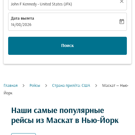
close
John F Kennedy - United States (JFK)
Дата вылета
today
fc-booking-departure-date-aria-label
14/08/2026
Поиск
Главная
Рейсы
Cтрана прилёта: США
Маскат — Нью-
Йорк
Наши самые популярные
рейсы из Маскат в Нью-Йорк