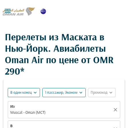

Перелеты из Маската в
Нью-Йорк. Авиабилеты
Oman Air по цене от
OMR
290*
expand_more
expand_more
expand_more
В один конец
1 пассажир, Эконом
Промокод
Из
close
Muscat - Oman (MCT)
В