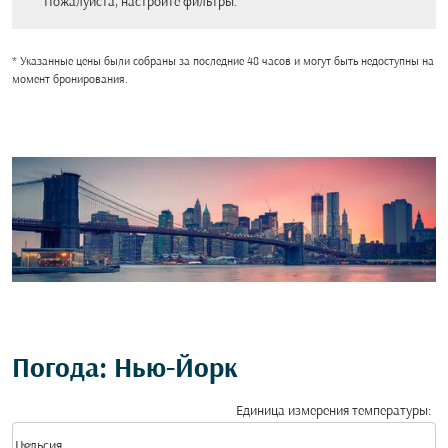
Пожалуйста, настройте фильтры.
* Указанные цены были собраны за последние 48 часов и могут быть недоступны на
момент бронирования.
Погода: Нью-Йорк
Единица измерения температуры
:
Weather unit option Цельсия Selected
keyboard_arrow_down
Цельсия