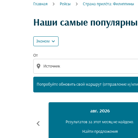
Главная
Рейсы
Cтрана прилёта: Филиппины
Попробуйте обновить свой маршрут (отпра
Наши самые популярные
expand_more
Эконом
От
location_on
Попробуйте обновить свой маршрут (отправление и/или 
авг. 2026
chevron_left
Результатов за этот месяц не найдено.
Найти предложения