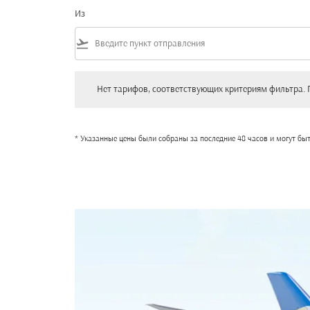
Из
flight_takeoff
Нет тарифов, соответствующих критериям фильтра. Пожал
Нет тарифов, соответствующих критериям фильтра. 
* Указанные цены были собраны за последние 48 часов и могут бы