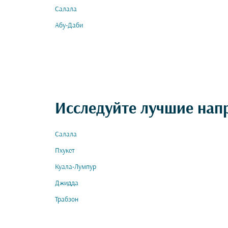
Салала
Абу-Даби
Исследуйте лучшие нап
Салала
Пхукет
Куала-Лумпур
Джидда
Трабзон