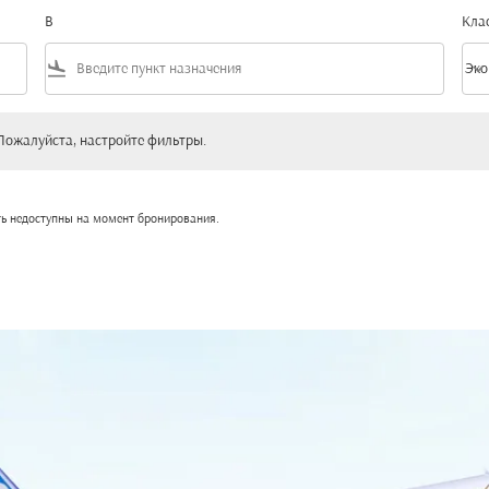
В
Кла
flight_land
keyboard_arrow_down
Эко
Клас
уйста, настройте фильтры.
Пожалуйста, настройте фильтры.
ть недоступны на момент бронирования.