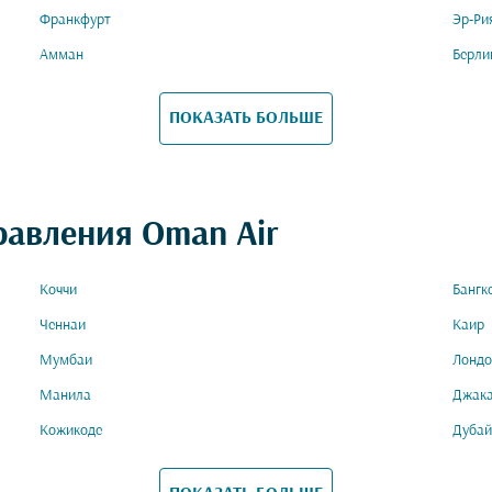
Франкфурт
Эр-Ри
Амман
Берли
ПОКАЗАТЬ БОЛЬШЕ
равления Oman Air
Коччи
Бангк
Ченнаи
Каир
Мумбаи
Лондо
Манила
Джак
Кожикоде
Дубай