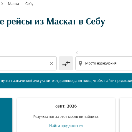
Маскат — Себу
вление и/или пункт назначения) или укажите отдельны
 рейсы из Маскат в Себу
К
compare_arrows
close
location_on
пункт назначения) или укажите отдельные даты ниже, чтобы найти предложе
сент. 2026
Результатов за этот месяц не найдено.
Найти предложения