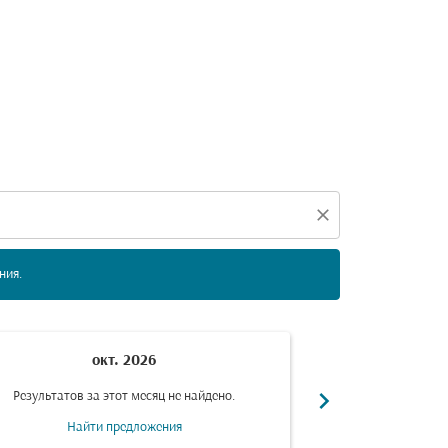
е даты ниже, чтобы найти предложения.
close
ния.
окт. 2026
н
chevron_right
Результатов за этот месяц не найдено.
Результатов за
Найти предложения
Найт