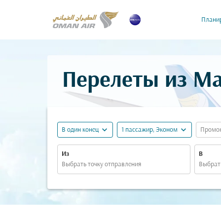
Планир
Перелеты из Ма
expand_more
expand_more
В один конец
1 пассажир, Эконом
Промо
Из
В