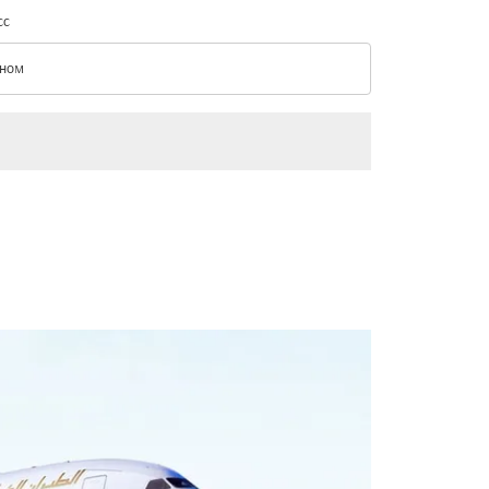
сс
ном
с option Эконом Selected