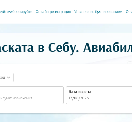
keyboard_arrow_down
keyboard_arrow_down
уйте и бронируйте
Онлайн-регистрация
Управление бронированием
Oma
ската в Себу. Авиаби
expand_more
код
Дата вылета
fc-booking-departure-date-aria-label
12/08/2026