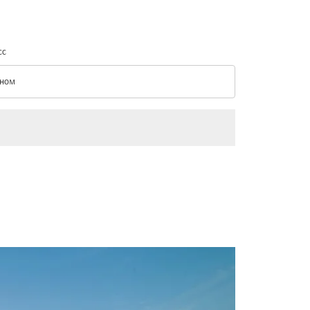
сс
ном
с option Эконом Selected