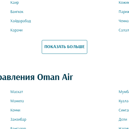
Каир
Кожик
Бангкок
Пари
Хайдарабад
Ченна
Карачи
Салал
ПОКАЗАТЬ БОЛЬШЕ
равления Oman Air
Маскат
Мумб
Манила
Куала
Коччи
Синга
Занзибар
Дели
Бангалор
Нагоя