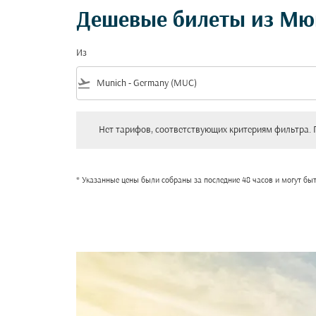
Дешевые билеты из Мю
Из
flight_takeoff
Нет тарифов, соответствующих критериям фильтра. Пожал
Нет тарифов, соответствующих критериям фильтра. 
* Указанные цены были собраны за последние 48 часов и могут бы