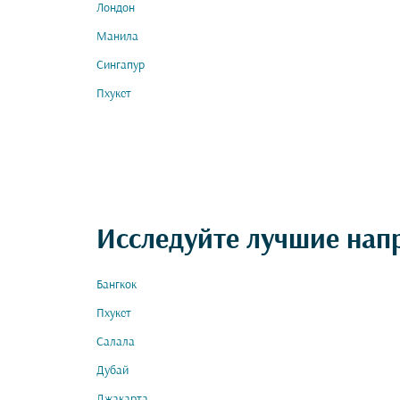
Лондон
Манила
Сингапур
Пхукет
Исследуйте лучшие нап
Бангкок
Пхукет
Салала
Дубай
Джакарта