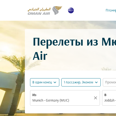
Планир
Перелеты из М
Air
expand_more
expand_more
В один конец
1 пассажир, Эконом
Промо
Из
В
close