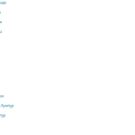
оде
ж
и
а
аи
-Лумпур
пур