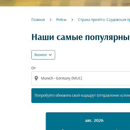
Главная
Рейсы
Cтрана прилёта: Саудовская А
Попробуйте обновить свой маршрут (отпра
Наши самые популярны
expand_more
Эконом
От
location_on
Попробуйте обновить свой маршрут (отправление и/или 
авг. 2026