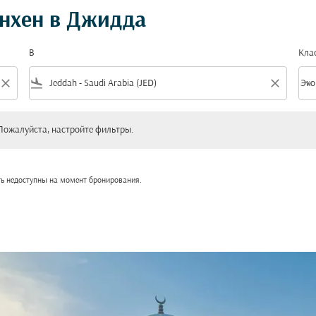
нхен в Джидда
В
Кла
close
flight_land
close
keyboard_arrow_down
Эко
Клас
уйста, настройте фильтры.
Пожалуйста, настройте фильтры.
ть недоступны на момент бронирования.