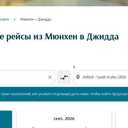
равия
Мюнхен — Джидда
вление и/или пункт назначения) или укажите отдельны
е рейсы из Мюнхен в Джидда
К
compare_arrows
close
location_on
пункт назначения) или укажите отдельные даты ниже, чтобы найти предложе
сент. 2026