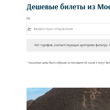
Дешевые билеты из Мос
Из
flight_takeoff
Нет тарифов, соответствующих критериям фильтра. Пожал
Нет тарифов, соответствующих критериям фильтра. 
* Указанные цены были собраны за последние 48 часов и могут бы