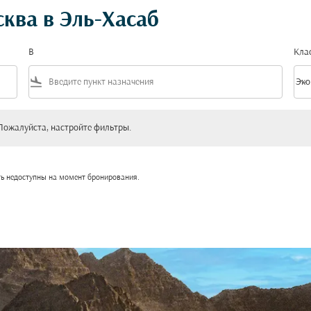
ква в Эль-Хасаб
В
Кла
flight_land
keyboard_arrow_down
Эко
Клас
уйста, настройте фильтры.
Пожалуйста, настройте фильтры.
ть недоступны на момент бронирования.