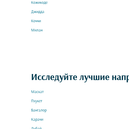
Кожикоде
Джидда
Коччи
Милан
Исследуйте лучшие нап
Маскат
Пхукет
Бангалор
Карачи
Дубай