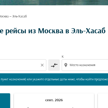
осква — Эль-Хасаб
вление и/или пункт назначения) или укажите отдельны
 рейсы из Москва в Эль-Хасаб
К
compare_arrows
close
location_on
пункт назначения) или укажите отдельные даты ниже, чтобы найти предложе
сент. 2026