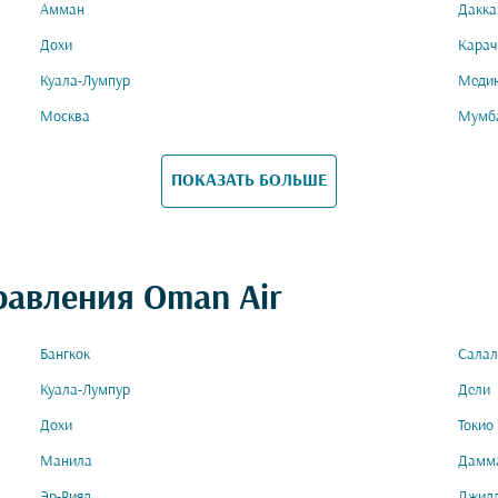
Амман
Дакка
Дохи
Карач
Куала-Лумпур
Меди
Москва
Мумб
ПОКАЗАТЬ БОЛЬШЕ
равления Oman Air
Бангкок
Салал
Куала-Лумпур
Дели
Дохи
Токио
Манила
Дамм
Эр-Рияд
Джид