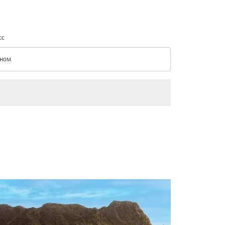
сс
ном
с option Эконом Selected