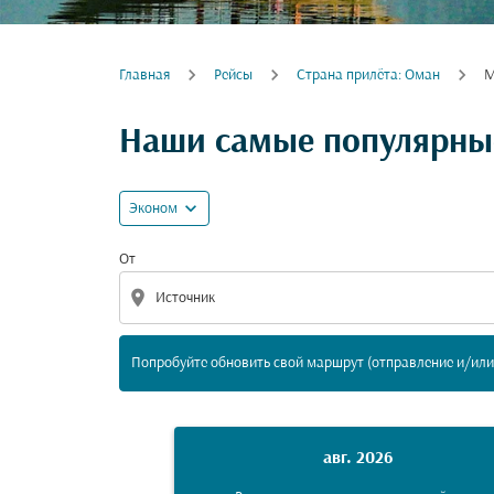
Главная
Рейсы
Cтрана прилёта: Оман
М
Попробуйте обновить свой маршрут (отпра
Наши самые популярные
expand_more
Эконом
От
location_on
Попробуйте обновить свой маршрут (отправление и/или 
авг. 2026