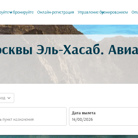
keyboard_arrow_down
keyboard_arrow_down
уйте и бронируйте
Онлайн-регистрация
Управление бронированием
Oma
осквы Эль-Хасаб. Ави
expand_more
код
Дата вылета
fc-booking-departure-date-aria-label
14/08/2026