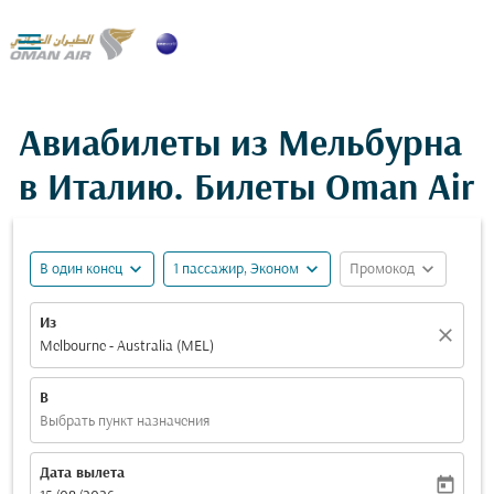

Авиабилеты из Мельбурна
в Италию. Билеты Oman Air
expand_more
expand_more
expand_more
В один конец
1 пассажир, Эконом
Промокод
Из
close
Melbourne - Australia (MEL)
В
Выбрать пункт назначения
Дата вылета
today