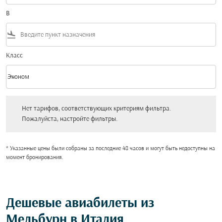
В
flight_land
Класс
keyboard_arrow_down
Эконом
Класс option Эконом Selected
Нет тарифов, соответствующих критериям фильтра. Пожалуйста, настройт
Нет тарифов, соответствующих критериям фильтра.
Пожалуйста, настройте фильтры.
* Указанные цены были собраны за последние 48 часов и могут быть недоступны на
момент бронирования.
Дешевые авиабилеты из
Мельбурн в Италия