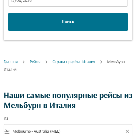
fc-booking-departure-date-aria-label
15/08/2026
Поиск
Главная
Рейсы
Cтрана прилёта: Италия
Мельбурн —
Италия
Наши самые популярные рейсы из
Мельбурн в Италия
Из
flight_takeoff
close