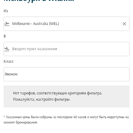
Из
flight_takeoff
close
В
flight_land
Класс
keyboard_arrow_down
Эконом
Класс option Эконом Selected
Нет тарифов, соответствующих критериям фильтра. Пожалуйста, настройт
Нет тарифов, соответствующих критериям фильтра.
Пожалуйста, настройте фильтры.
* Указанные цены были собраны за последние 48 часов и могут быть недоступны на
момент бронирования.