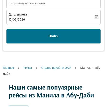
Выбрать пункт назначения
Дата вылета
today
fc-booking-departure-date-aria-label
15/08/2026
Поиск
Главная
Рейсы
Cтрана прилёта: ОАЭ
Манила — Абу-
Даби
Наши самые популярные
рейсы из Манила в Абу-Даби