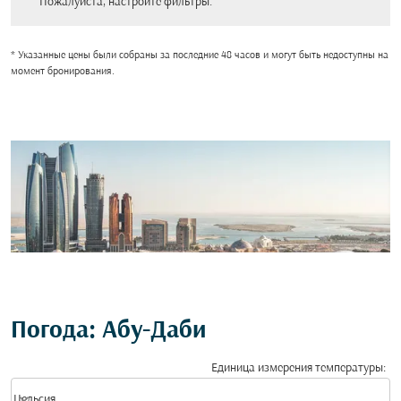
Пожалуйста, настройте фильтры.
* Указанные цены были собраны за последние 48 часов и могут быть недоступны на
момент бронирования.
Погода: Абу-Даби
Единица измерения температуры
:
Weather unit option Цельсия Selected
keyboard_arrow_down
Цельсия