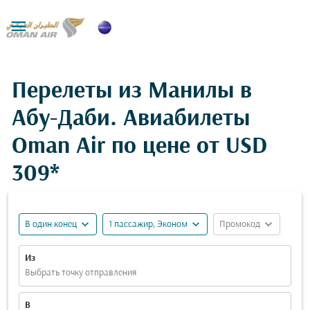

Перелеты из Манилы в
Абу-Даби. Авиабилеты
Oman Air по цене от
USD
309*
expand_more
expand_more
expand_more
В один конец
1 пассажир, Эконом
Промокод
Из
Выбрать точку отправления
В