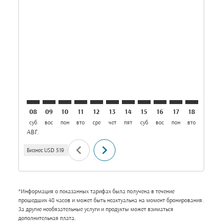
Displaying fares for август-2026
MNL–AUH: cmp-view-offers-disclaimer. Найти пре
MNL–AUH: cmp-view-offers-disclaimer. Найти 
MNL–AUH: cmp-view-offers-disclaimer. На
MNL–AUH: cmp-view-offers-disclaimer
MNL–AUH: cmp-view-offers-discla
MNL–AUH: cmp-view-offers-di
MNL–AUH: cmp-view-offers
MNL–AUH: cmp-view-of
MNL–AUH: cmp-vie
MNL–AUH: cmp
MNL–AUH:
MNL–A
M
08
09
10
11
12
13
14
15
16
17
18
19
суб
вос
пон
вто
сре
чет
пят
суб
вос
пон
вто
сре
ч
АВГ.
chevron_left
chevron_right
Бизнес
USD 519
*Информация о показанных тарифах была получена в течение
прошедших 48 часов и может быть неактуальна на момент бронирования.
За другие необязательные услуги и продукты может взиматься
дополнительная плата.