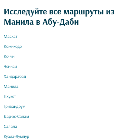
Исследуйте все маршруты из
Манила в Абу-Даби
Маскат
Кожикоде
Коччи
Ченнаи
Хайдарабад
Манила
Пхукет
Тривандрум
Дар-эс-Салам
Салала
Куала-Лумпур