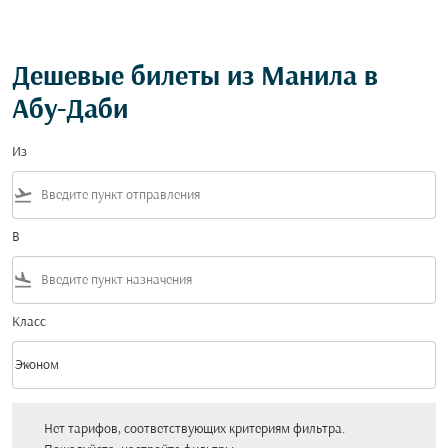
Дешевые билеты из Манила в
Абу-Даби
Из
flight_takeoff
В
flight_land
Класс
keyboard_arrow_down
Эконом
Класс option Эконом Selected
Нет тарифов, соответствующих критериям фильтра. Пожалуйста, настройт
Нет тарифов, соответствующих критериям фильтра.