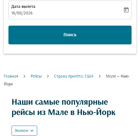
Дата вылета
today
fc-booking-departure-date-aria-label
16/08/2026
Поиск
Главная
Рейсы
Cтрана прилёта: США
Мале — Нью-
Йорк
Попробуйте обновить свой маршрут (отправление и
Наши самые популярные
рейсы из Мале в Нью-Йорк
expand_more
Эконом