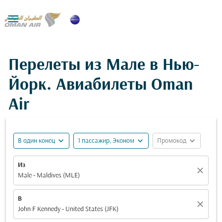

Перелеты из Мале в Нью-
Йорк. Авиабилеты Oman
Air
expand_more
expand_more
expand_more
В один конец
1 пассажир, Эконом
Промокод
Из
close
Male - Maldives (MLE)
В
close
John F Kennedy - United States (JFK)