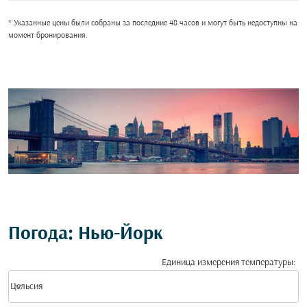
* Указанные цены были собраны за последние 48 часов и могут быть недоступны на
момент бронирования.
Погода: Нью-Йорк
Единица измерения температуры
:
Weather unit option Цельсия Selected
keyboard_arrow_down
Цельсия