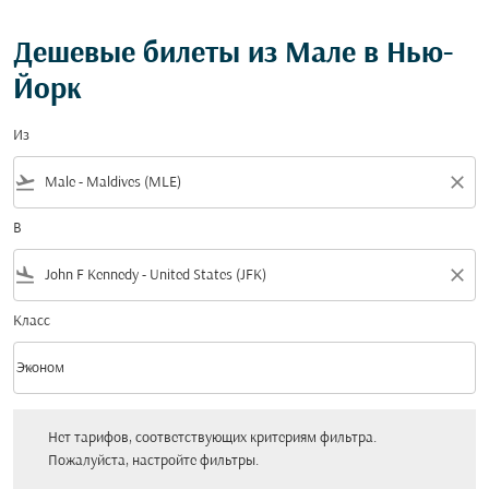
Дешевые билеты из Мале в Нью-
Йорк
Из
flight_takeoff
close
В
flight_land
close
Класс
keyboard_arrow_down
Эконом
Класс option Эконом Selected
Нет тарифов, соответствующих критериям фильтра. Пожалуйста, настройт
Нет тарифов, соответствующих критериям фильтра.
Пожалуйста, настройте фильтры.