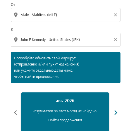
От
location_on
close
К
location_on
close
Попробуйте обновить свой маршрут
(отправление и/или пункт назначения)
или укажите отдельные даты ниже,
чтобы найти предложения.
авг. 2026
chevron_left
chevron_right
Результатов за этот месяц не найдено.
Рез
Найти предложения