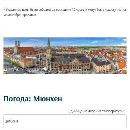
* Указанные цены были собраны за последние 48 часов и могут быть недоступны на
момент бронирования.
Погода: Мюнхен
Единица измерения температуры
:
Weather unit option Цельсия Selected
keyboard_arrow_down
Цельсия