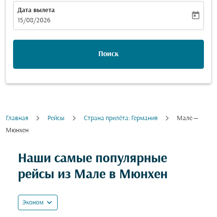
Дата вылета
today
fc-booking-departure-date-aria-label
15/08/2026
Поиск
Главная
Рейсы
Cтрана прилёта: Германия
Мале —
Мюнхен
Попробуйте обновить свой маршрут (отправление и
Наши самые популярные
рейсы из Мале в Мюнхен
expand_more
Эконом