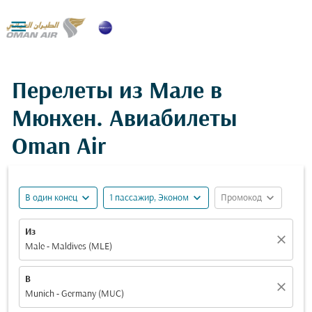

Перелеты из Мале в
Мюнхен. Авиабилеты
Oman Air
expand_more
expand_more
expand_more
В один конец
1 пассажир, Эконом
Промокод
Из
close
Male - Maldives (MLE)
В
close
Munich - Germany (MUC)