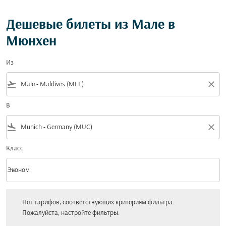
Дешевые билеты из Мале в
Мюнхен
Из
flight_takeoff
close
В
flight_land
close
Класс
keyboard_arrow_down
Эконом
Класс option Эконом Selected
Нет тарифов, соответствующих критериям фильтра. Пожалуйста, настройт
Нет тарифов, соответствующих критериям фильтра.
Пожалуйста, настройте фильтры.