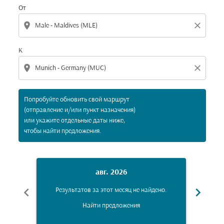
От
location_on
close
К
location_on
close
Попробуйте обновить свой маршрут
(отправление и/или пункт назначения)
или укажите отдельные даты ниже,
чтобы найти предложения.
авг. 2026
chevron_left
chevron_right
Результатов за этот месяц не найдено.
Рез
Найти предложения