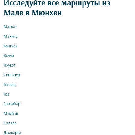
Исследуйте все маршруты из
Мале в Мюнхен
Маскат
Манила
Бангкок
Коччи
Пхукет
Сингапур
Багдад
Гоа
Занзибар
Мумбаи
Салала
Джакарта