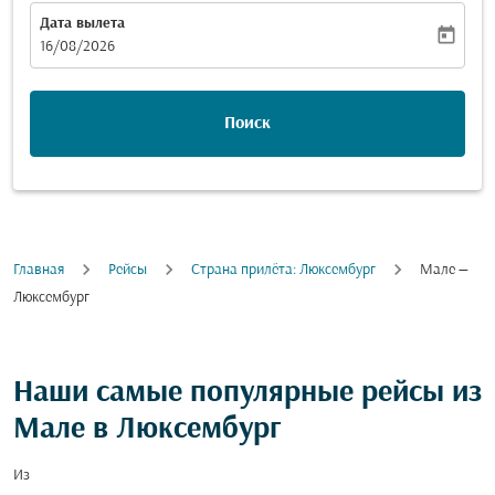
Дата вылета
today
fc-booking-departure-date-aria-label
16/08/2026
Поиск
Главная
Рейсы
Cтрана прилёта: Люксембург
Мале —
Люксембург
Наши самые популярные рейсы из
Мале в Люксембург
Из