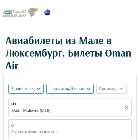

Авиабилеты из Мале в
Люксембург. Билеты Oman
Air
expand_more
expand_more
expand_more
В один конец
1 пассажир, Эконом
Промокод
Из
close
Male - Maldives (MLE)
В
Выбрать пункт назначения