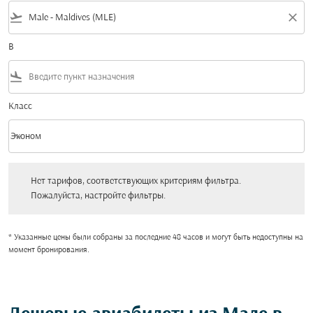
flight_takeoff
close
В
flight_land
Класс
keyboard_arrow_down
Эконом
Класс option Эконом Selected
Нет тарифов, соответствующих критериям фильтра. Пожалуйста, настройт
Нет тарифов, соответствующих критериям фильтра.
Пожалуйста, настройте фильтры.
* Указанные цены были собраны за последние 48 часов и могут быть недоступны на
момент бронирования.