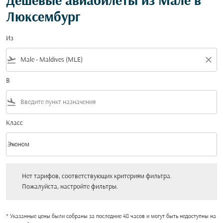
Дешевые авиабилеты из Мале в
Люксембург
Из
flight_takeoff
close
В
flight_land
Класс
keyboard_arrow_down
Эконом
Класс option Эконом Selected
Нет тарифов, соответствующих критериям фильтра. Пожалуйста, настройт
Нет тарифов, соответствующих критериям фильтра.
Пожалуйста, настройте фильтры.
* Указанные цены были собраны за последние 48 часов и могут быть недоступны на