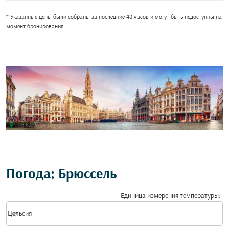
* Указанные цены были собраны за последние 48 часов и могут быть недоступны на
момент бронирования.
Погода: Брюссель
Единица измерения температуры
:
Weather unit option Цельсия Selected
keyboard_arrow_down
Цельсия