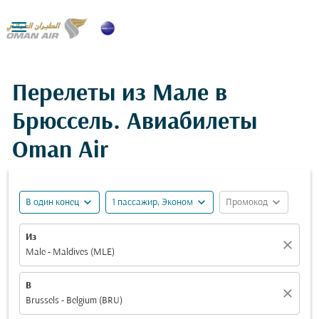

Перелеты из Мале в
Брюссель. Авиабилеты
Oman Air
expand_more
expand_more
expand_more
В один конец
1 пассажир, Эконом
Промокод
Из
close
Male - Maldives (MLE)
В
close
Brussels - Belgium (BRU)