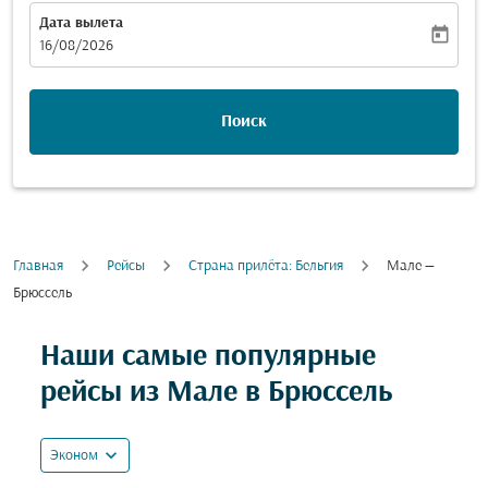
Дата вылета
today
fc-booking-departure-date-aria-label
16/08/2026
Поиск
Главная
Рейсы
Cтрана прилёта: Бельгия
Мале —
Брюссель
Попробуйте обновить свой маршрут (отправление и
Наши самые популярные
рейсы из Мале в Брюссель
expand_more
Эконом