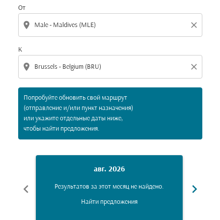
От
location_on
close
К
location_on
close
Попробуйте обновить свой маршрут
(отправление и/или пункт назначения)
или укажите отдельные даты ниже,
чтобы найти предложения.
авг. 2026
chevron_left
chevron_right
Результатов за этот месяц не найдено.
Рез
Найти предложения