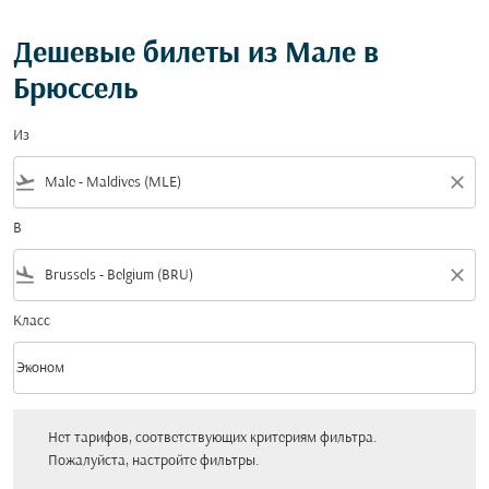
Дешевые билеты из Мале в
Брюссель
Из
flight_takeoff
close
В
flight_land
close
Класс
keyboard_arrow_down
Эконом
Класс option Эконом Selected
Нет тарифов, соответствующих критериям фильтра. Пожалуйста, настройт
Нет тарифов, соответствующих критериям фильтра.
Пожалуйста, настройте фильтры.