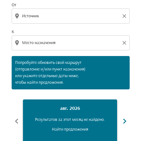
От
location_on
close
К
location_on
close
Попробуйте обновить свой маршрут
(отправление и/или пункт назначения)
или укажите отдельные даты ниже,
чтобы найти предложения.
авг. 2026
chevron_left
chevron_right
Результатов за этот месяц не найдено.
Рез
Найти предложения