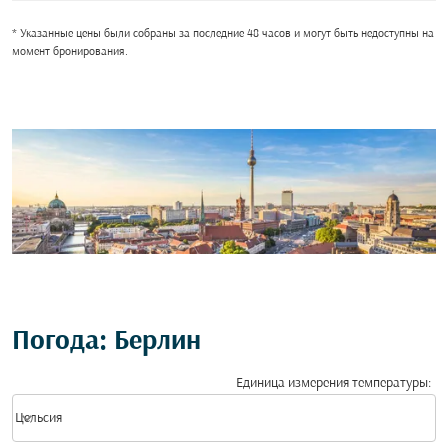
* Указанные цены были собраны за последние 48 часов и могут быть недоступны на
момент бронирования.
Погода: Берлин
Единица измерения температуры
:
Weather unit option Цельсия Selected
keyboard_arrow_down
Цельсия