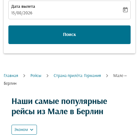
Дата вылета
today
fc-booking-departure-date-aria-label
15/08/2026
Поиск
Главная
Рейсы
Cтрана прилёта: Германия
Мале —
Берлин
Попробуйте обновить свой маршрут (отправление и
Наши самые популярные
рейсы из Мале в Берлин
expand_more
Эконом