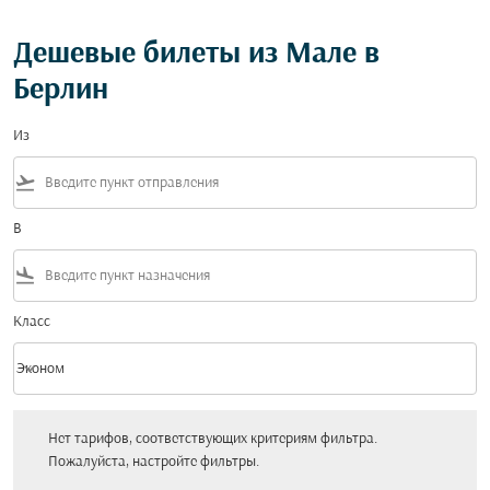
Дешевые билеты из Мале в
Берлин
Из
flight_takeoff
В
flight_land
Класс
keyboard_arrow_down
Эконом
Класс option Эконом Selected
Нет тарифов, соответствующих критериям фильтра. Пожалуйста, настройт
Нет тарифов, соответствующих критериям фильтра.
Пожалуйста, настройте фильтры.