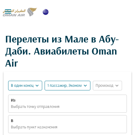

Перелеты из Мале в Абу-
Даби. Авиабилеты Oman
Air
expand_more
expand_more
expand_more
В один конец
1 пассажир, Эконом
Промокод
Из
Выбрать точку отправления
В
Выбрать пункт назначения