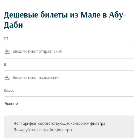
Дешевые билеты из Мале в Абу-
Даби
Из
flight_takeoff
В
flight_land
Класс
keyboard_arrow_down
Эконом
Класс option Эконом Selected
Нет тарифов, соответствующих критериям фильтра. Пожалуйста, настройт
Нет тарифов, соответствующих критериям фильтра.
Пожалуйста, настройте фильтры.