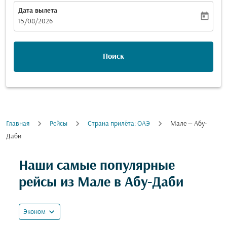
Дата вылета
today
fc-booking-departure-date-aria-label
15/08/2026
Поиск
Главная
Рейсы
Cтрана прилёта: ОАЭ
Мале — Абу-
Даби
Попробуйте обновить свой маршрут (отправление и
Наши самые популярные
рейсы из Мале в Абу-Даби
expand_more
Эконом