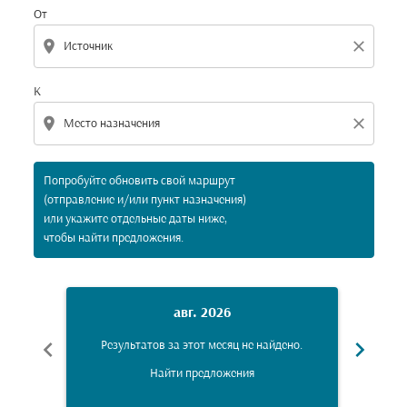
От
location_on
close
К
location_on
close
Попробуйте обновить свой маршрут
(отправление и/или пункт назначения)
или укажите отдельные даты ниже,
чтобы найти предложения.
авг. 2026
chevron_left
chevron_right
Результатов за этот месяц не найдено.
Рез
Найти предложения