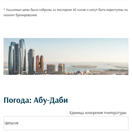
* Указанные цены были собраны за последние 48 часов и могут быть недоступны на
момент бронирования.
Погода: Абу-Даби
Единица измерения температуры
:
Weather unit option Цельсия Selected
keyboard_arrow_down
Цельсия