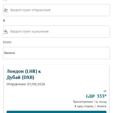
flight_takeoff
В
flight_land
Класс
keyboard_arrow_down
Эконом
Класс option Эконом Selected
Лондон (LHR)
к
Дубай (DXB)
Отправление: 07/09/2026
от
GBP 353
*
Просмотренные: 1 д. назад
В одну сторону
/
Эконом