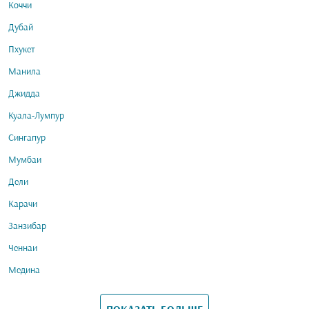
Коччи
Дубай
Пхукет
Манила
Джидда
Куала-Лумпур
Сингапур
Мумбаи
Дели
Карачи
Занзибар
Ченнаи
Медина