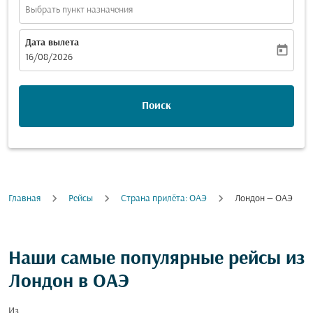
Выбрать пункт назначения
Дата вылета
today
fc-booking-departure-date-aria-label
16/08/2026
Поиск
Главная
Рейсы
Cтрана прилёта: ОАЭ
Лондон — ОАЭ
Наши самые популярные рейсы из
Лондон в ОАЭ
Из