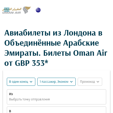

Авиабилеты из Лондона в
Объединённые Арабские
Эмираты. Билеты Oman Air
от
GBP 353*
expand_more
expand_more
expand_more
В один конец
1 пассажир, Эконом
Промокод
Из
Выбрать точку отправления
В