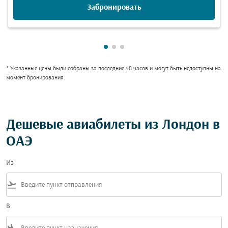
Забронировать
Показаны cmp-pagination-show
Показаны cmp-pagination-sh
Показаны cmp-pagination-
* Указанные цены были собраны за последние 48 часов и могут быть недоступны на
момент бронирования.
Дешевые авиабилеты из Лондон в
ОАЭ
Из
flight_takeoff
В