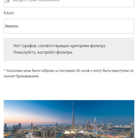
flight_land
Класс
keyboard_arrow_down
Эконом
Класс option Эконом Selected
Нет тарифов, соответствующих критериям фильтра. Пожалуйста, настройт
Нет тарифов, соответствующих критериям фильтра.
Пожалуйста, настройте фильтры.
* Указанные цены были собраны за последние 48 часов и могут быть недоступны на
момент бронирования.