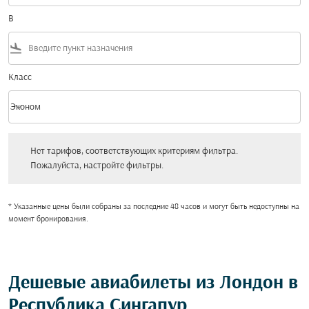
В
flight_land
Класс
keyboard_arrow_down
Эконом
Класс option Эконом Selected
Нет тарифов, соответствующих критериям фильтра. Пожалуйста, настройт
Нет тарифов, соответствующих критериям фильтра.
Пожалуйста, настройте фильтры.
* Указанные цены были собраны за последние 48 часов и могут быть недоступны на
момент бронирования.
Дешевые авиабилеты из Лондон в
Республика Сингапур