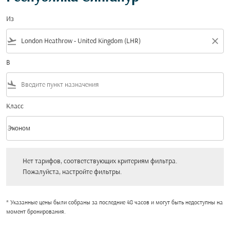
Из
flight_takeoff
close
В
flight_land
Класс
keyboard_arrow_down
Эконом
Класс option Эконом Selected
Нет тарифов, соответствующих критериям фильтра. Пожалуйста, настройт
Нет тарифов, соответствующих критериям фильтра.
Пожалуйста, настройте фильтры.
* Указанные цены были собраны за последние 48 часов и могут быть недоступны на
момент бронирования.