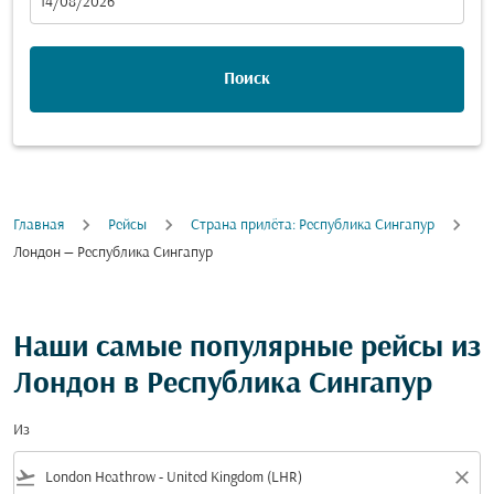
fc-booking-departure-date-aria-label
14/08/2026
Поиск
Главная
Рейсы
Cтрана прилёта: Республика Сингапур
Лондон — Республика Сингапур
Наши самые популярные рейсы из
Лондон в Республика Сингапур
Из
flight_takeoff
close