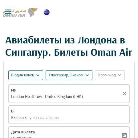

Авиабилеты из Лондона в
Сингапур. Билеты Oman Air
expand_more
expand_more
expand_more
В один конец
1 пассажир, Эконом
Промокод
Из
close
London Heathrow - United Kingdom (LHR)
В
Выбрать пункт назначения
Дата вылета
today