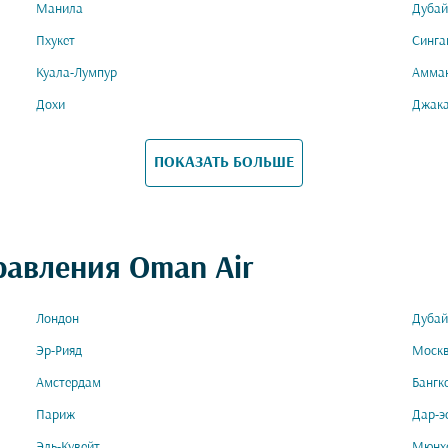
Манила
Дубай
Пхукет
Синга
Куала-Лумпур
Амма
Дохи
Джак
ПОКАЗАТЬ БОЛЬШЕ
равления Oman Air
Лондон
Дубай
Эр-Рияд
Моск
Амстердам
Бангк
Париж
Дар-э
Эль-Кувейт
Мюнх