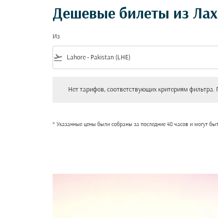
Дешевые билеты из Лах
Из
flight_takeoff
Нет тарифов, соответствующих критериям фильтра. Пожал
Нет тарифов, соответствующих критериям фильтра. 
* Указанные цены были собраны за последние 48 часов и могут бы