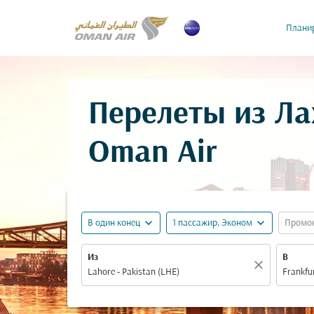
Планир
Перелеты из Ла
Oman Air
expand_more
expand_more
В один конец
1 пассажир, Эконом
Промо
Из
В
close