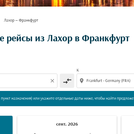
Лахор — Франкфурт
вление и/или пункт назначения) или укажите отдельны
 рейсы из Лахор в Франкфурт
К
compare_arrows
close
location_on
пункт назначения) или укажите отдельные даты ниже, чтобы найти предложе
сент. 2026