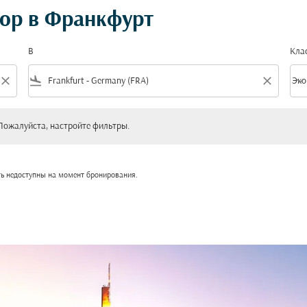
ор в Франкфурт
В
Кла
close
flight_land
close
keyboard_arrow_down
Эко
Клас
уйста, настройте фильтры.
Пожалуйста, настройте фильтры.
ть недоступны на момент бронирования.