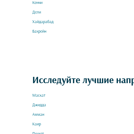
Коччи
Дели
Хайдарабад
Бахрейн
Исследуйте лучшие нап
Маскат
Джидда
Амман
Каир
Пхукет