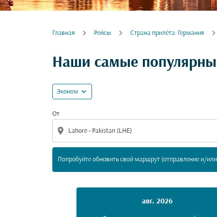
Главная
Рейсы
Cтрана прилёта: Германия
Попробуйте обновить свой маршрут (отпра
Наши самые популярные
expand_more
Эконом
От
location_on
Попробуйте обновить свой маршрут (отправление и/или 
авг. 2026