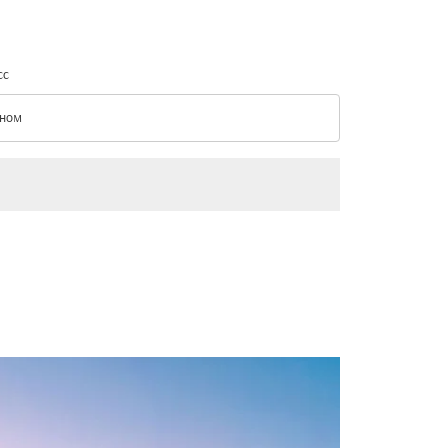
сс
ном
с option Эконом Selected