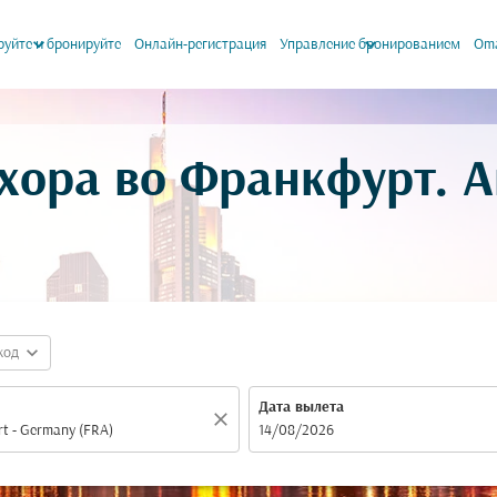
keyboard_arrow_down
keyboard_arrow_down
уйте и бронируйте
Онлайн-регистрация
Управление бронированием
Oma
хора во Франкфурт. 
expand_more
код
Дата вылета
close
fc-booking-departure-date-aria-label
14/08/2026