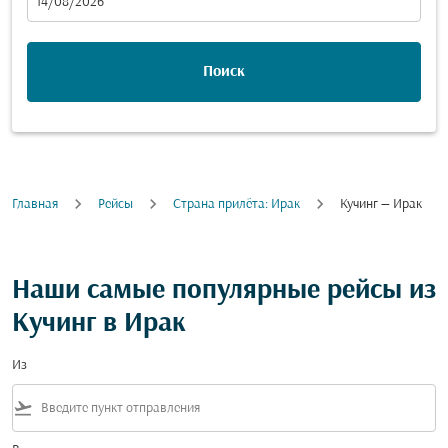
fc-booking-departure-date-aria-label
14/08/2026
Поиск
Главная
Рейсы
Cтрана прилёта: Ирак
Кучинг — Ирак
Наши самые популярные рейсы из
Кучинг в Ирак
Из
flight_takeoff