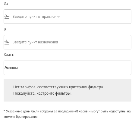
Из
flight_takeoff
В
flight_land
Класс
keyboard_arrow_down
Эконом
Класс option Эконом Selected
Нет тарифов, соответствующих критериям фильтра. Пожалуйста, настройт
Нет тарифов, соответствующих критериям фильтра.
Пожалуйста, настройте фильтры.
* Указанные цены были собраны за последние 48 часов и могут быть недоступны на
момент бронирования.