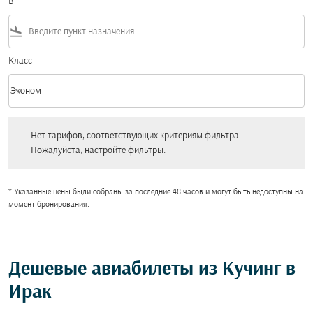
В
flight_land
Класс
keyboard_arrow_down
Эконом
Класс option Эконом Selected
Нет тарифов, соответствующих критериям фильтра. Пожалуйста, настройт
Нет тарифов, соответствующих критериям фильтра.
Пожалуйста, настройте фильтры.
* Указанные цены были собраны за последние 48 часов и могут быть недоступны на
момент бронирования.
Дешевые авиабилеты из Кучинг в
Ирак