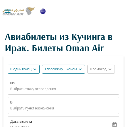

Авиабилеты из Кучинга в
Ирак. Билеты Oman Air
expand_more
expand_more
expand_more
В один конец
1 пассажир, Эконом
Промокод
Из
Выбрать точку отправления
В
Выбрать пункт назначения
Дата вылета
today