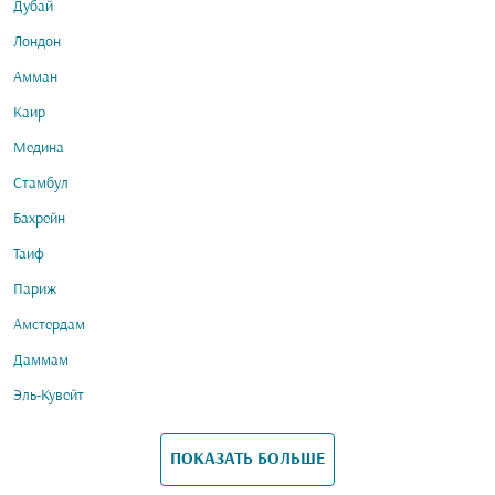
Дубай
Лондон
Амман
Каир
Медина
Стамбул
Бахрейн
Таиф
Париж
Амстердам
Даммам
Эль-Кувейт
ПОКАЗАТЬ БОЛЬШЕ