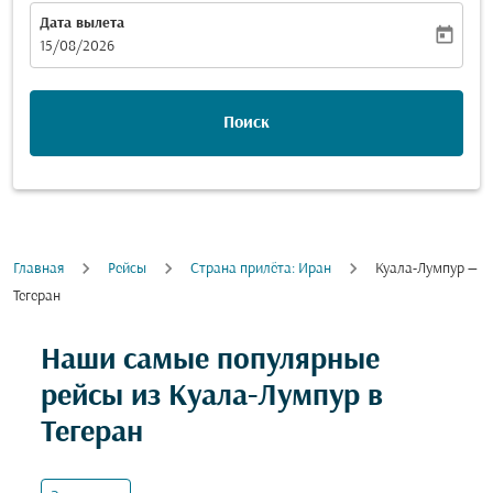
Дата вылета
today
fc-booking-departure-date-aria-label
15/08/2026
Поиск
Главная
Рейсы
Cтрана прилёта: Иран
Куала-Лумпур —
Тегеран
Попробуйте обновить свой маршрут (отправление и
Наши самые популярные
рейсы из Куала-Лумпур в
Тегеран