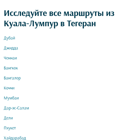
Исследуйте все маршруты из
Куала-Лумпур в Тегеран
Дубай
Джидда
Ченнаи
Бангкок
Бангалор
Коччи
Мумбаи
Дар-эс-Салам
Дели
Пхукет
Хайдарабад