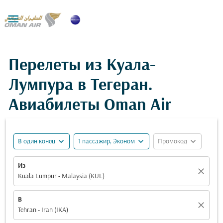

Перелеты из Куала-
Лумпура в Тегеран.
Авиабилеты Oman Air
expand_more
expand_more
expand_more
В один конец
1 пассажир, Эконом
Промокод
Из
close
Kuala Lumpur - Malaysia (KUL)
В
close
Tehran - Iran (IKA)