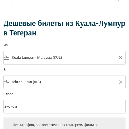
Дешевые билеты из Куала-Лумпур
в Тегеран
Из
flight_takeoff
close
В
flight_land
close
Класс
keyboard_arrow_down
Эконом
Класс option Эконом Selected
Нет тарифов, соответствующих критериям фильтра. Пожалуйста, настройт
Нет тарифов, соответствующих критериям фильтра.