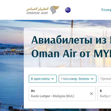
Планир
Авиабилеты из 
Oman Air от
MYR
expand_more
expand_more
В один конец
1 пассажир, Эконом
Промо
Из
В
close