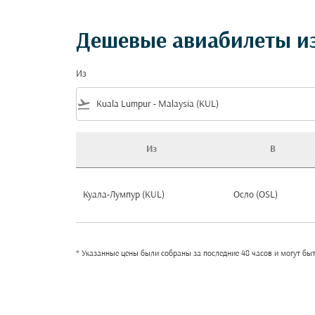
Дешевые авиабилеты из
Из
flight_takeoff
Из
В
Дешевые авиабилеты из Куала-Лумпур в Н
Куала-Лумпур (KUL)
Осло (OSL)
* Указанные цены были собраны за последние 48 часов и могут бы