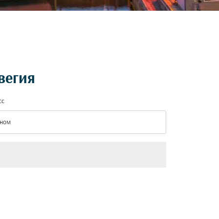
вегия
сс
ном
с option Эконом Selected