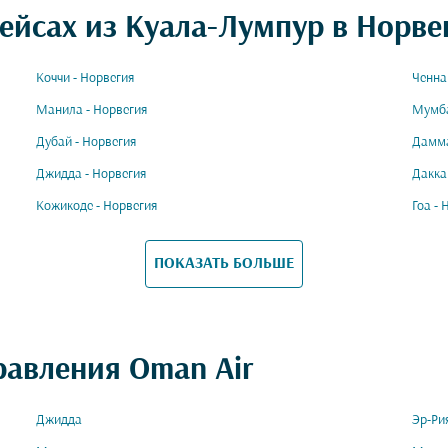
ейсах из Куала-Лумпур в Норве
Коччи - Норвегия
Ченна
Манила - Норвегия
Мумба
Дубай - Норвегия
Дамма
Джидда - Норвегия
Дакка
Кожикоде - Норвегия
Гоа - 
ПОКАЗАТЬ БОЛЬШЕ
равления Oman Air
Джидда
Эр-Ри