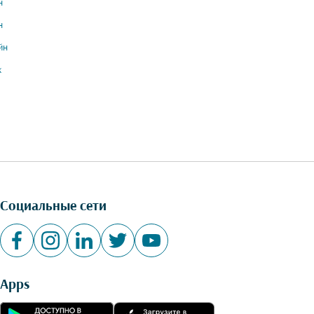
н
н
йн
х
Социальные сети
Apps