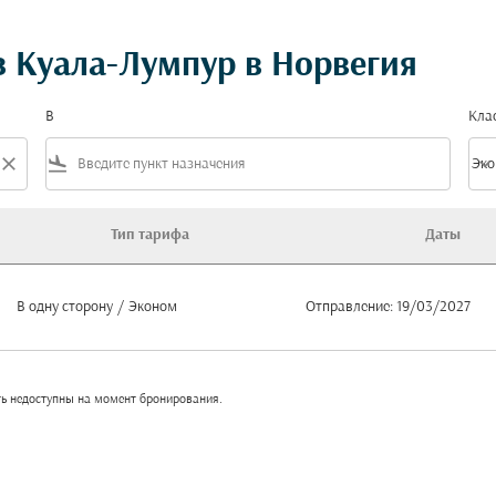
 Куала-Лумпур в Норвегия
В
Кла
close
flight_land
keyboard_arrow_down
Эко
Клас
Тип тарифа
Даты
орвегия
В одну сторону
/
Эконом
Отправление: 19/03/2027
ть недоступны на момент бронирования.