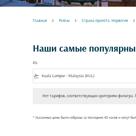
Главная
Рейсы
Cтрана прилёта: Норвегия
Наши самые популярные
Из
flight_takeoff
Нет тарифов, соответствующих критериям фильтра. Пожал
Нет тарифов, соответствующих критериям фильтра. 
* Указанные цены были собраны за последние 48 часов и могут бы