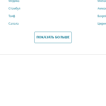
Медина
Мила
Стамбул
Амма
Таиф
Бахре
Салала
Цюри
ПОКАЗАТЬ БОЛЬШЕ