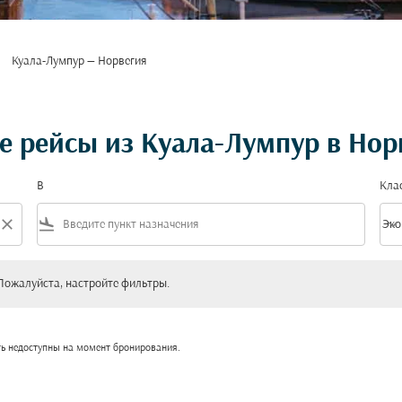
Куала-Лумпур — Норвегия
 рейсы из Куала-Лумпур в Нор
В
Кла
close
flight_land
keyboard_arrow_down
Эко
Клас
уйста, настройте фильтры.
Пожалуйста, настройте фильтры.
ть недоступны на момент бронирования.