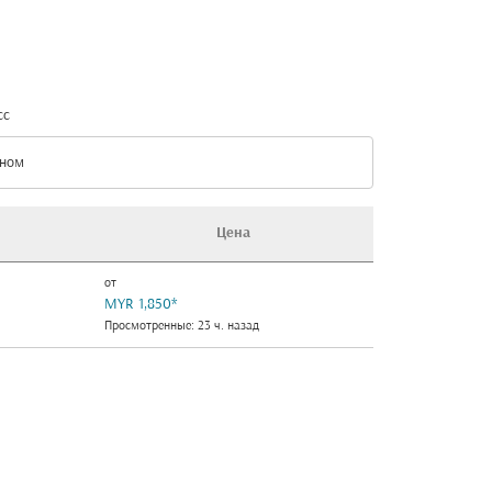
сс
ном
с option Эконом Selected
Цена
от
MYR 1,850
*
Просмотренные: 23 ч. назад