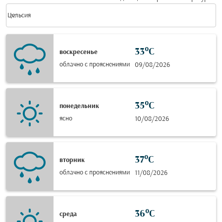
Weather unit option Цельсия Selected
keyboard_arrow_down
Цельсия
33°C
воскресенье
облачно с прояснениями
09/08/2026
35°C
понедельник
ясно
10/08/2026
37°C
вторник
облачно с прояснениями
11/08/2026
36°C
среда