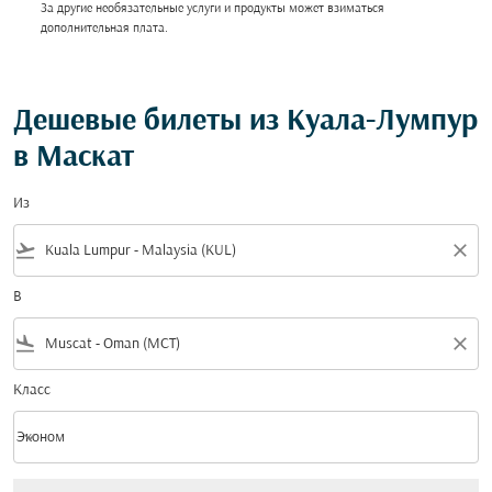
За другие необязательные услуги и продукты может взиматься
дополнительная плата.
Дешевые билеты из Куала-Лумпур
в Маскат
Из
flight_takeoff
close
В
flight_land
close
Класс
keyboard_arrow_down
Эконом
Класс option Эконом Selected
Нет тарифов, соответствующих критериям фильтра. Пожалуйста, настройт