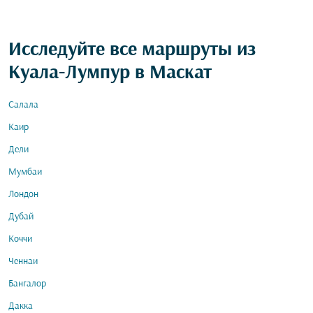
Исследуйте все маршруты из
Куала-Лумпур в Маскат
Салала
Каир
Дели
Мумбаи
Лондон
Дубай
Коччи
Ченнаи
Бангалор
Дакка