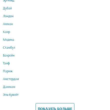
Эр-Рияд
Дубай
Лондон
Амман
Каир
Медина
Стамбул
Бахрейн
Таиф
Париж
Амстердам
Даммам
Эль-Кувейт
ПОКАЗАТЬ БОЛЬШЕ