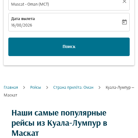
close
Muscat - Oman (MCT)
Дата вылета
today
fc-booking-departure-date-aria-label
16/08/2026
Поиск
Главная
Рейсы
Cтрана прилёта: Оман
Куала-Лумпур —
Маскат
Наши самые популярные
рейсы из Куала-Лумпур в
Маскат