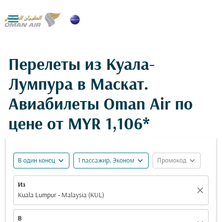

Перелеты из Куала-
Лумпура в Маскат.
Авиабилеты Oman Air по
цене от
MYR 1,106*
expand_more
expand_more
expand_more
В один конец
1 пассажир, Эконом
Промокод
Из
close
Kuala Lumpur - Malaysia (KUL)
В