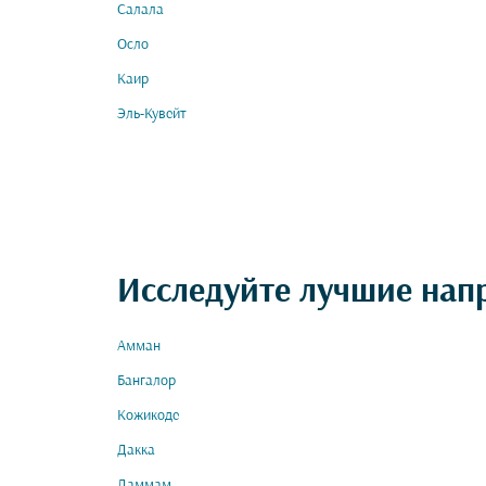
Салала
Осло
Каир
Эль-Кувейт
Исследуйте лучшие нап
Амман
Бангалор
Кожикоде
Дакка
Даммам