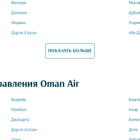
Биллунн
Моск
Даммам
Дубай
Медина
Пари
Дар-эс-Салам
Абу-Д
ПОКАЗАТЬ БОЛЬШЕ
равления Oman Air
Бахрейн
Бангк
Мумбаи
Каир
Джакарта
Коччи
Дар-эс-Салам
Дели
Дохи
Дубай