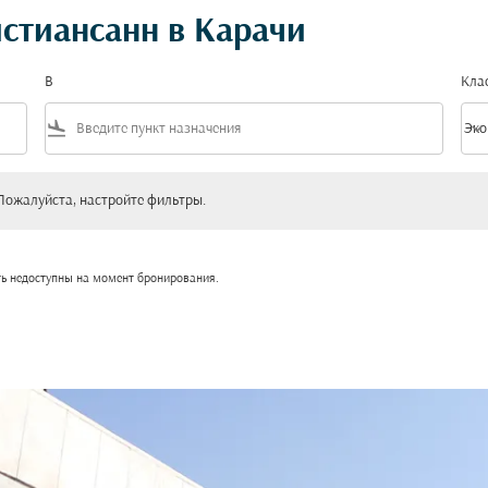
стиансанн в Карачи
В
Кла
flight_land
keyboard_arrow_down
Эко
Клас
уйста, настройте фильтры.
Пожалуйста, настройте фильтры.
ть недоступны на момент бронирования.