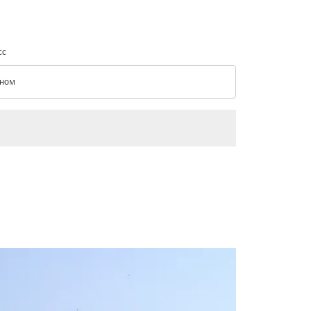
сс
ном
с option Эконом Selected