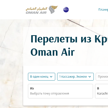
Планир
Перелеты из Кр
Oman Air
expand_more
expand_more
В один конец
1 пассажир, Эконом
Промо
Из
В