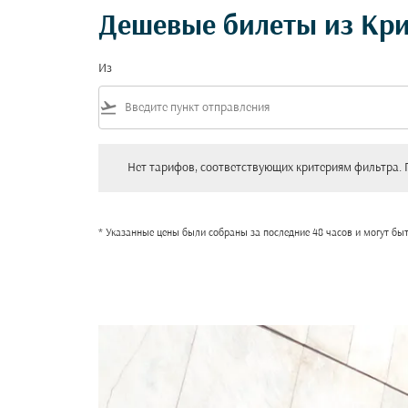
Дешевые билеты из Кри
Из
flight_takeoff
Нет тарифов, соответствующих критериям фильтра. Пожал
Нет тарифов, соответствующих критериям фильтра. 
* Указанные цены были собраны за последние 48 часов и могут бы