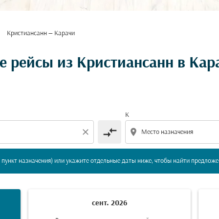
Кристиансанн — Карачи
вление и/или пункт назначения) или укажите отдельны
 рейсы из Кристиансанн в Кар
К
compare_arrows
close
location_on
пункт назначения) или укажите отдельные даты ниже, чтобы найти предложе
сент. 2026