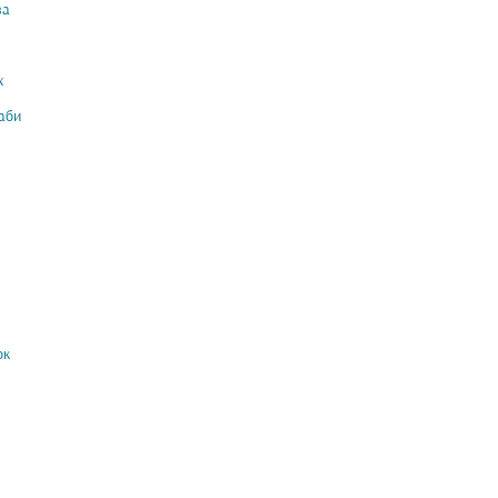
ва
ж
аби
ок