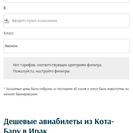
В
flight_land
Класс
keyboard_arrow_down
Эконом
Класс option Эконом Selected
Нет тарифов, соответствующих критериям фильтра. Пожалуйста, настройт
Нет тарифов, соответствующих критериям фильтра.
Пожалуйста, настройте фильтры.
* Указанные цены были собраны за последние 48 часов и могут быть недоступны на
момент бронирования.
Дешевые авиабилеты из Кота-
Бару в Ирак