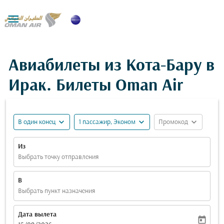

Авиабилеты из Кота-Бару в
Ирак. Билеты Oman Air
expand_more
expand_more
expand_more
В один конец
1 пассажир, Эконом
Промокод
Из
Выбрать точку отправления
В
Выбрать пункт назначения
Дата вылета
today