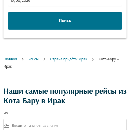
fc-booking-departure-date-aria-label
15/08/2026
Поиск
Главная
Рейсы
Cтрана прилёта: Ирак
Кота-Бару —
Ирак
Наши самые популярные рейсы из
Кота-Бару в Ирак
Из
flight_takeoff